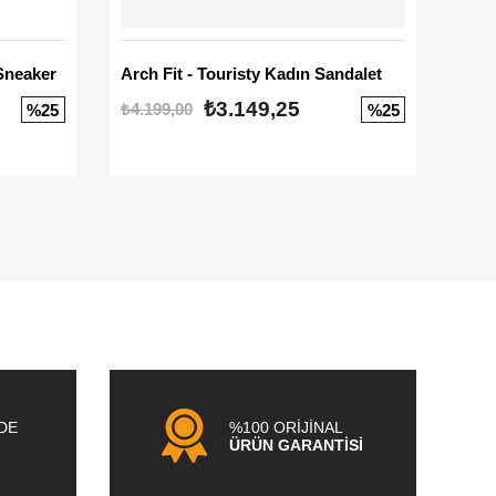
Sneaker
Arch Fit - Touristy Kadın Sandalet
Big
₺3.149,25
₺4.199,00
₺3.1
%25
%25
NDE
%100 ORİJİNAL
ÜRÜN GARANTİSİ