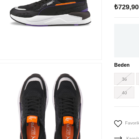
₺729,90
Beden
36
40
Favoril
Karşıla