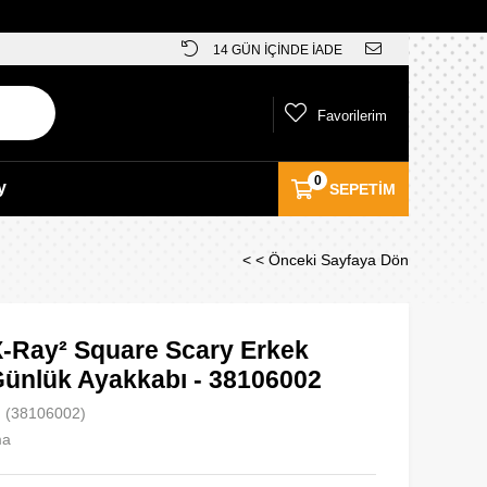
14 GÜN İÇİNDE İADE
Favorilerim
0
y
SEPETIM
< < Önceki Sayfaya Dön
-Ray² Square Scary Erkek
Günlük Ayakkabı - 38106002
(38106002)
ma