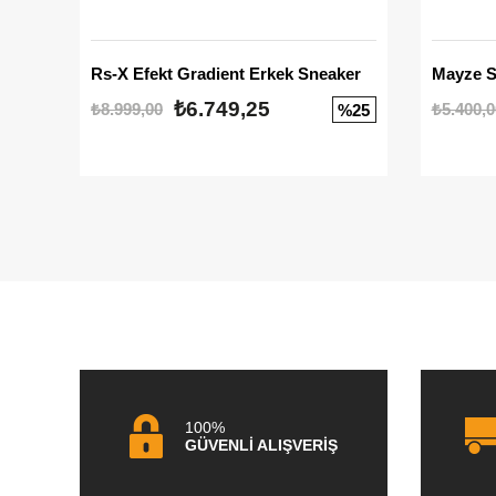
Rs-X Efekt Gradient Erkek Sneaker
₺6.749,25
₺8.999,00
₺5.400,0
%25
100%
GÜVENLİ ALIŞVERİŞ