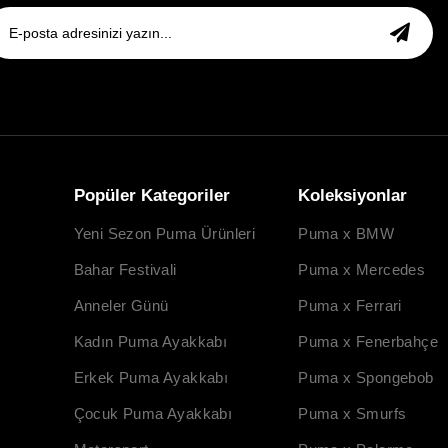
Popüler Kategoriler
Koleksiyonlar
Yeni Sezon Puma Ürünleri
Puma x BMW
Bahar Festivali
Puma x Mercedes
Anneler Günü
Puma x Ferrari
Kadın Puma Ayakkabı
Puma x Fenerbahçe
Erkek Puma Ayakkabı
Puma x Spongebob
Çocuk Puma Ayakkabı
Puma x Smurfs