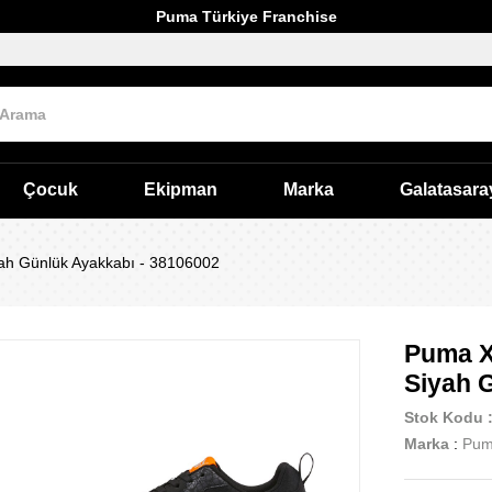
Puma Türkiye Franchise
Çocuk
Ekipman
Marka
Galatasara
ah Günlük Ayakkabı - 38106002
Puma X
Siyah 
Stok Kodu
Marka
:
Pu