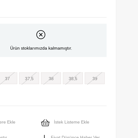
Ürün stoklarımızda kalmamıştır.
37
37,5
38
38,5
39
ere Ekle
İstek Listeme Ekle
ştır
Fiyat Düşünce Haber Ver