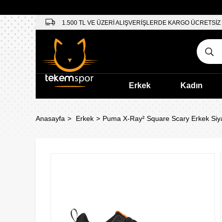
1.500 TL VE ÜZERİ ALIŞVERİŞLERDE KARGO ÜCRETSİZ
Erkek
Kadın
Anasayfa
Erkek
Puma X-Ray² Square Scary Erkek Siy