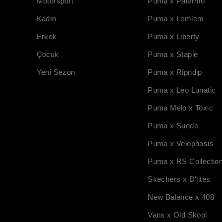
Motorsport
Puma x Palermo
Kadın
Puma x Lemlem
Erkek
Puma x Liberty
Çocuk
Puma x Staple
Yeni Sezon
Puma x Ripndip
Puma x Leo Lunatic
Puma Melo x Toxic
Puma x Suede
Puma x Velophasis
Puma x RS Collectio
Skechers x D'lites
New Balance x 408
Vans x Old Skool