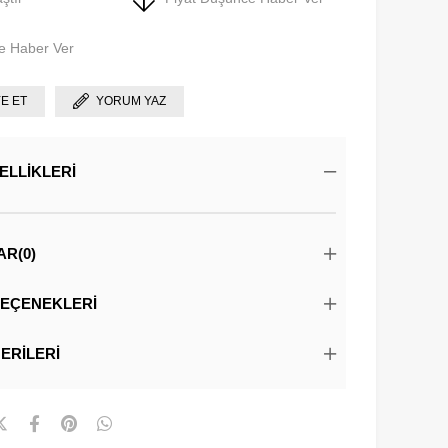
e Haber Ver
YE ET
YORUM YAZ
ELLIKLERI
AR
(0)
EÇENEKLERI
ERILERI