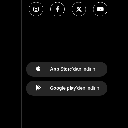
App Store’dan
indirin
Google play’den
indirin