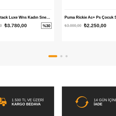
Mayze Stack Luxe Wns Kadın Sneaker
Puma Rickie Ac+ Ps Çocuk 
₺3.780,00
₺2.250,00
0
₺3.000,00
%30
1.500 TL VE ÜZERİ
14 GÜN İÇİ
KARGO BEDAVA
İADE