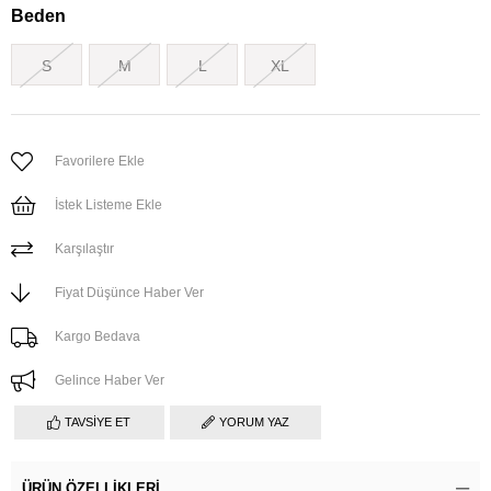
Beden
S
M
L
XL
Favorilere Ekle
İstek Listeme Ekle
Karşılaştır
Fiyat Düşünce Haber Ver
Kargo Bedava
Gelince Haber Ver
TAVSIYE ET
YORUM YAZ
ÜRÜN ÖZELLIKLERI