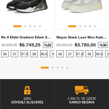
Rs-X Efekt Gradient Erkek Sneaker
Mayze Stack Luxe Wns Kadın Sneaker
₺6.749,25
₺3.780,00
₺8.999,00
₺5.400,00
%25
%30
36
37
37,5
38
38,5
39
36
40
37
40,5
37,5
41
38
42
38,5
42,5
3
100%
1.500 TL VE ÜZERİ
GÜVENLİ ALIŞVERİŞ
KARGO BEDAVA