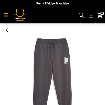
Puma Türkiye Franchise
0
Puma X The Smurfs Sweatpants Tr Erkek Eşofman Altı