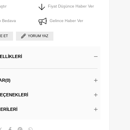
ştır
Fiyat Düşünce Haber Ver
o Bedava
Gelince Haber Ver
YE ET
YORUM YAZ
ELLIKLERI
AR
(0)
EÇENEKLERI
ERILERI