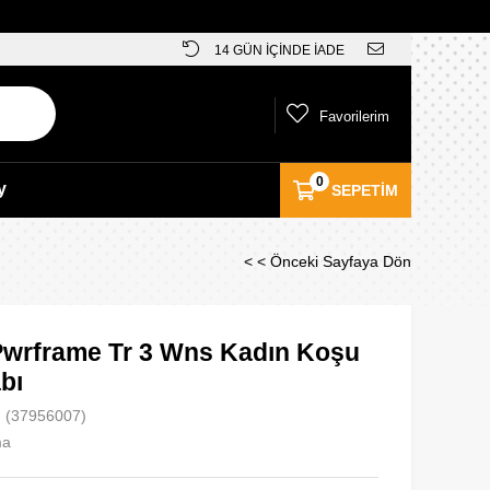
14 GÜN İÇİNDE İADE
Favorilerim
0
y
SEPETIM
< < Önceki Sayfaya Dön
wrframe Tr 3 Wns Kadın Koşu
bı
(37956007)
ma