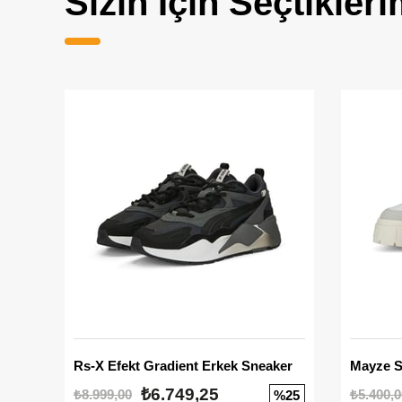
Sizin İçin Seçtikleri
Rs-X Efekt Gradient Erkek Sneaker
₺6.749,25
₺8.999,00
₺5.400,0
%25