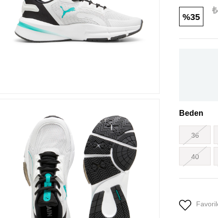
₺
35
Beden
36
40
Favoril