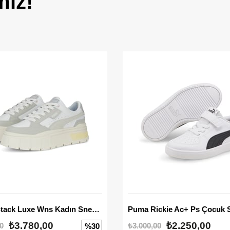
miz!
Mayze Stack Luxe Wns Kadın Sneaker
Puma Rickie Ac+ Ps Çocuk 
₺3.780,00
₺2.250,00
0
₺3.000,00
%30