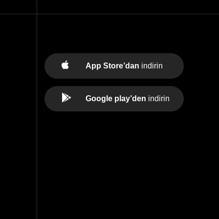
App Store’dan
indirin
Google play’den
indirin