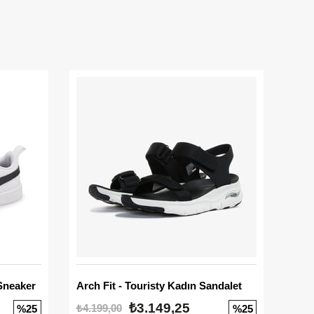
Sneaker
Arch Fit - Touristy Kadın Sandalet
Big
₺3.149,25
₺4.199,00
₺3.1
%25
%25