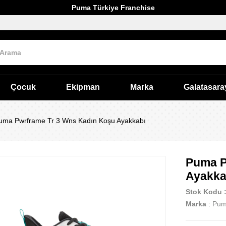
Puma Türkiye Franchise
Çocuk
Ekipman
Marka
Galatasara
uma Pwrframe Tr 3 Wns Kadın Koşu Ayakkabı
Puma P
Ayakka
Stok Kodu
Marka
:
Pu