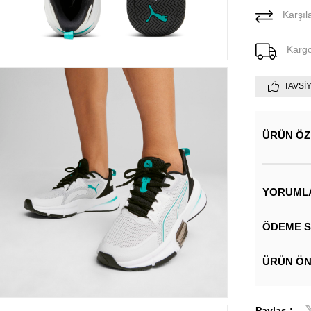
Karşıla
Karg
TAVSI
ÜRÜN ÖZ
YORUML
ÖDEME S
ÜRÜN ÖN
Paylaş :