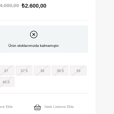
₺2.600,00
4.000,00
Ürün stoklarımızda kalmamıştır.
37
37,5
38
38,5
39
40,5
ere Ekle
İstek Listeme Ekle