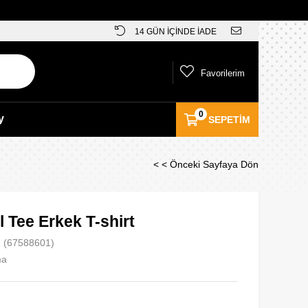
14 GÜN İÇİNDE İADE
Favorilerim
0
y
SEPETIM
< < Önceki Sayfaya Dön
 Tee Erkek T-shirt
(67588601)
ma