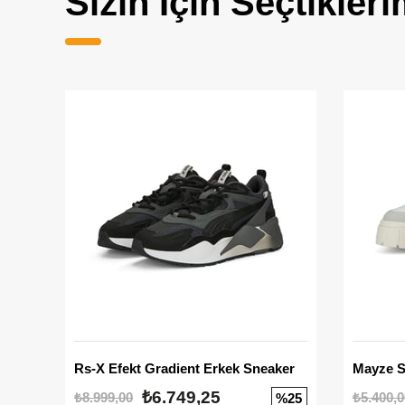
Sizin İçin Seçtikleri
Rs-X Efekt Gradient Erkek Sneaker
₺6.749,25
₺8.999,00
₺5.400,0
%25