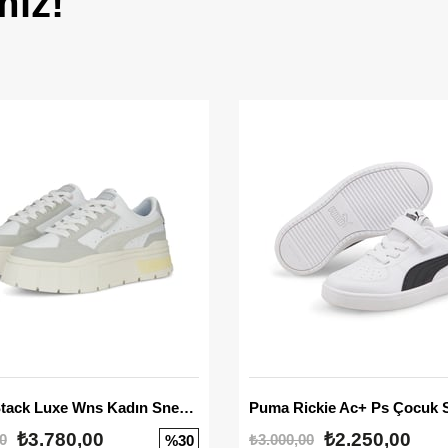
miz!
Mayze Stack Luxe Wns Kadın Sneaker
Puma Rickie Ac+ Ps Çocuk 
₺3.780,00
₺2.250,00
0
₺3.000,00
%30