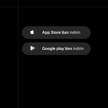
App Store’dan
indirin
Google play’den
indirin