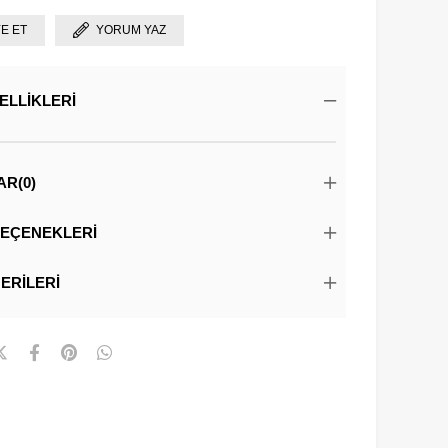
YE ET
YORUM YAZ
ELLIKLERI
AR
(0)
EÇENEKLERI
ERILERI