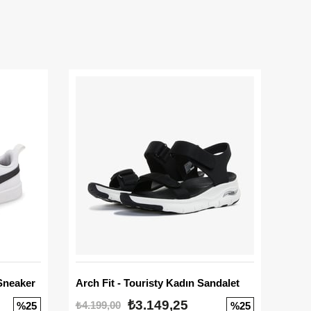
Sneaker
Arch Fit - Touristy Kadın Sandalet
Big
₺3.149,25
₺4.199,00
₺3.1
%25
%25