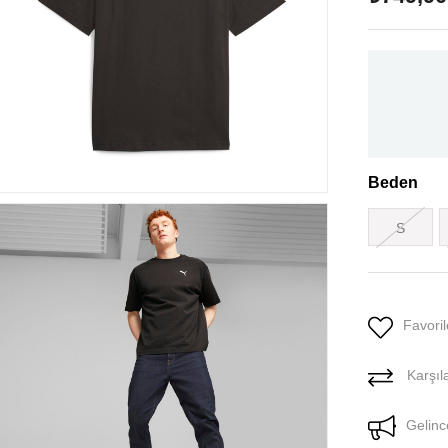
Beden
S
Favoril
Karşıla
Gelinc