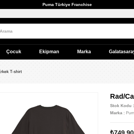
Puma Türkiye Franchise
Çocuk
Ekipman
Marka
Galatasara
rkek T-shirt
Rad/Cal
Stok Kodu
Marka
:
Pu
₺749,90