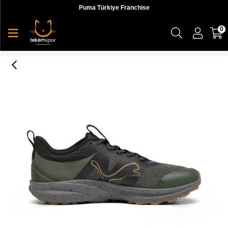
Puma Türkiye Franchise
0
Redeem Pro Trail Erkek Koşu Ayakkabı