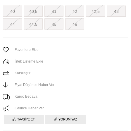
40
40,5
41
42
42,5
43
44
44,5
45
46
Favorilere Ekle
İstek Listeme Ekle
Karşılaştır
Fiyat Düşünce Haber Ver
Kargo Bedava
Gelince Haber Ver
TAVSIYE ET
YORUM YAZ