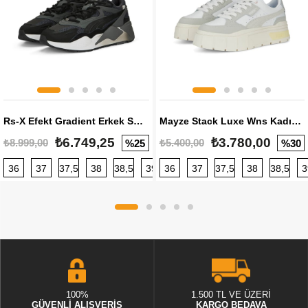
Rs-X Efekt Gradient Erkek Sneaker
Mayze Stack Luxe Wns Kadın Sneaker
₺6.749,25
₺3.780,00
₺8.999,00
₺5.400,00
%25
%30
36
37
37,5
38
38,5
39
36
40
37
40,5
37,5
41
38
42
38,5
42,5
3
100%
1.500 TL VE ÜZERİ
GÜVENLİ ALIŞVERİŞ
KARGO BEDAVA