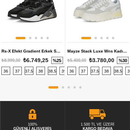
Rs-X Efekt Gradient Erkek Sneaker
Mayze Stack Luxe Wns Kadın Sneaker
₺6.749,25
₺3.780,00
₺8.999,00
₺5.400,00
%25
%30
36
37
37,5
38
38,5
39
36
40
37
40,5
37,5
41
38
42
38,5
42,5
3
100%
1.500 TL VE ÜZERİ
GÜVENLİ ALIŞVERİŞ
KARGO BEDAVA