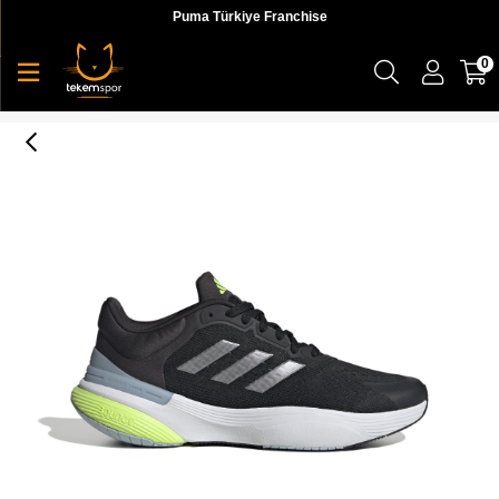
Puma Türkiye Franchise
0
Response Super 3.0 Erkek Koşu Ayakkabı