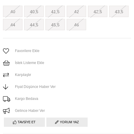
40
40,5
41,5
42
42,5
43,5
44
44,5
45,5
46
Favorilere Ekle
İstek Listeme Ekle
Karşılaştır
Fiyat Düşünce Haber Ver
Kargo Bedava
Gelince Haber Ver
TAVSIYE ET
YORUM YAZ