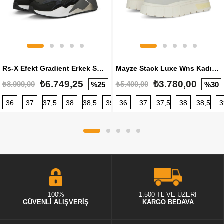
Rs-X Efekt Gradient Erkek Sneaker
Mayze Stack Luxe Wns Kadın Sneaker
₺6.749,25
₺3.780,00
₺8.999,00
₺5.400,00
%25
%30
36
37
37,5
38
38,5
39
36
40
37
40,5
37,5
41
38
42
38,5
42,5
3
100%
1.500 TL VE ÜZERİ
GÜVENLİ ALIŞVERİŞ
KARGO BEDAVA