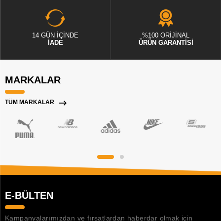
14 GÜN İÇİNDE
%100 ORİJİNAL
İADE
ÜRÜN GARANTİSİ
MARKALAR
TÜM MARKALAR
E-BÜLTEN
Kampanyalarımızdan ve fırsatlardan haberdar olmak için