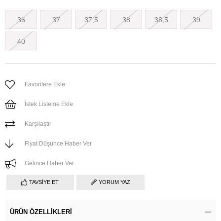
36
37
37,5
38
38,5
39
40
Favorilere Ekle
İstek Listeme Ekle
Karşılaştır
Fiyat Düşünce Haber Ver
Gelince Haber Ver
TAVSIYE ET
YORUM YAZ
ÜRÜN ÖZELLIKLERI