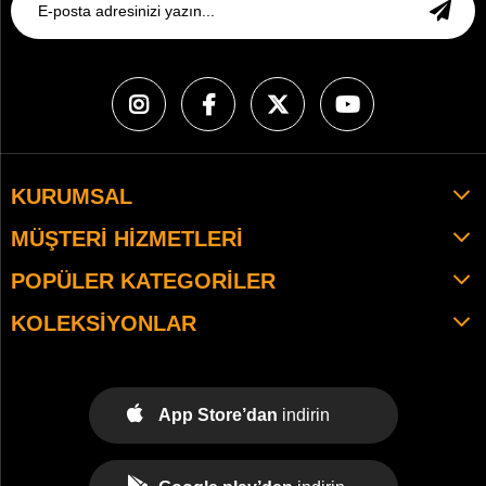
KURUMSAL
MÜŞTERI HIZMETLERI
POPÜLER KATEGORILER
KOLEKSIYONLAR
App Store’dan
indirin