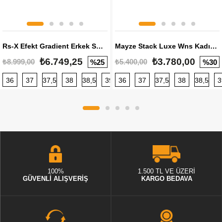
Rs-X Efekt Gradient Erkek Sneaker
Mayze Stack Luxe Wns Kadın Sneaker
₺6.749,25
₺3.780,00
₺8.999,00
₺5.400,00
%25
%30
36
37
37,5
38
38,5
39
36
40
37
40,5
37,5
41
38
42
38,5
42,5
3
100%
1.500 TL VE ÜZERİ
GÜVENLİ ALIŞVERİŞ
KARGO BEDAVA