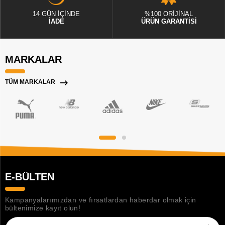
14 GÜN İÇİNDE
%100 ORİJİNAL
İADE
ÜRÜN GARANTİSİ
MARKALAR
TÜM MARKALAR
E-BÜLTEN
Kampanyalarımızdan ve fırsatlardan haberdar olmak için
bültenimize kayıt olun!