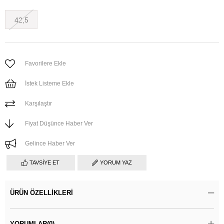
42,5
Favorilere Ekle
İstek Listeme Ekle
Karşılaştır
Fiyat Düşünce Haber Ver
Gelince Haber Ver
TAVSIYE ET
YORUM YAZ
ÜRÜN ÖZELLIKLERI
YORUMLAR
(0)