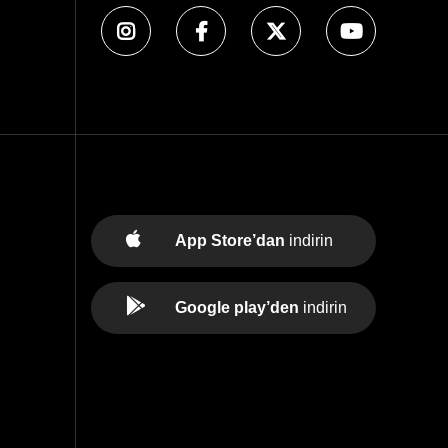
App Store’dan
indirin
Google play’den
indirin