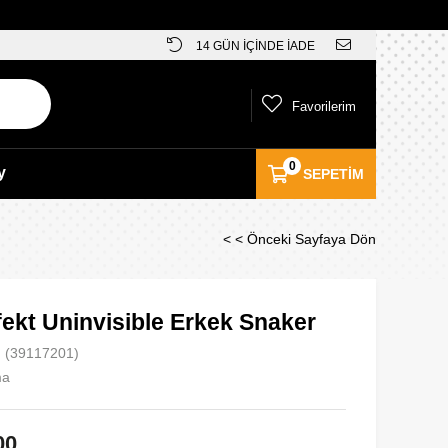
14 GÜN İÇİNDE İADE
Favorilerim
0
y
SEPETIM
< < Önceki Sayfaya Dön
ekt Uninvisible Erkek Snaker
(39117201)
ma
00