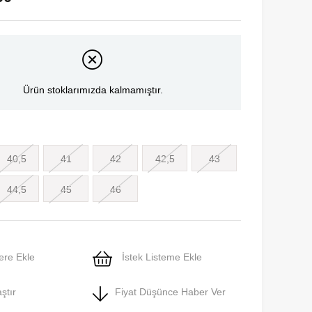
Ürün stoklarımızda kalmamıştır.
40,5
41
42
42,5
43
44,5
45
46
ere Ekle
İstek Listeme Ekle
ştır
Fiyat Düşünce Haber Ver