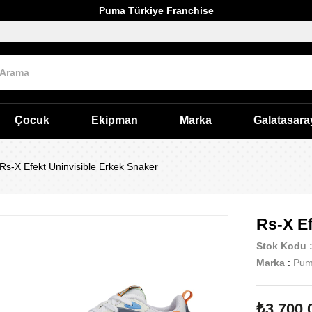
Puma Türkiye Franchise
Çocuk
Ekipman
Marka
Galatasara
Rs-X Efekt Uninvisible Erkek Snaker
Rs-X Ef
Stok Kodu
Marka
:
Pu
₺3.700,