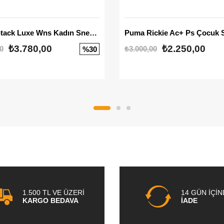
Mayze Stack Luxe Wns Kadın Sneaker
Puma Rickie Ac+ Ps Çocuk 
₺3.780,00
₺2.250,00
0
₺3.000,00
%30
1.500 TL VE ÜZERİ
14 GÜN İÇİ
KARGO BEDAVA
İADE