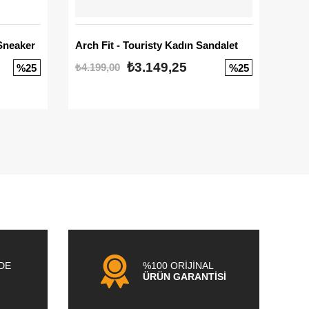
Sneaker
Arch Fit - Touristy Kadın Sandalet
Big
₺3.149,25
₺4.199,00
₺3.1
%25
%25
NDE
%100 ORİJİNAL
ÜRÜN GARANTİSİ