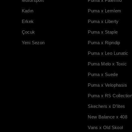
Motorsport
Puma x Palermo
Kadın
Puma x Lemlem
Erkek
Puma x Liberty
Çocuk
Puma x Staple
Yeni Sezon
Puma x Ripndip
Puma x Leo Lunatic
Puma Melo x Toxic
Puma x Suede
Puma x Velophasis
Puma x RS Collectio
Skechers x D'lites
New Balance x 408
Vans x Old Skool