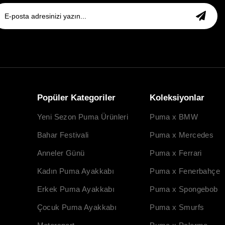
Popüler Kategoriler
Koleksiyonlar
Yeni Sezon Puma Ürünleri
Puma x BMW
Bahar Festivali
Puma x Mercedes
Anneler Günü
Puma x Ferrari
Kadın Puma Ayakkabı
Puma x Fenerbahçe
Erkek Puma Ayakkabı
Puma x Spongebob
Çocuk Puma Ayakkabı
Puma x Smurfs