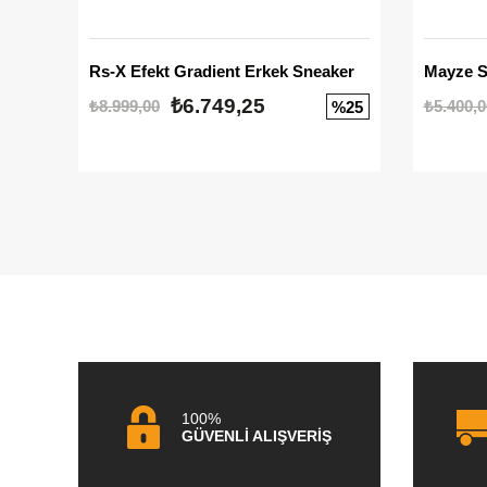
Rs-X Efekt Gradient Erkek Sneaker
₺6.749,25
₺8.999,00
₺5.400,0
%25
100%
GÜVENLİ ALIŞVERİŞ