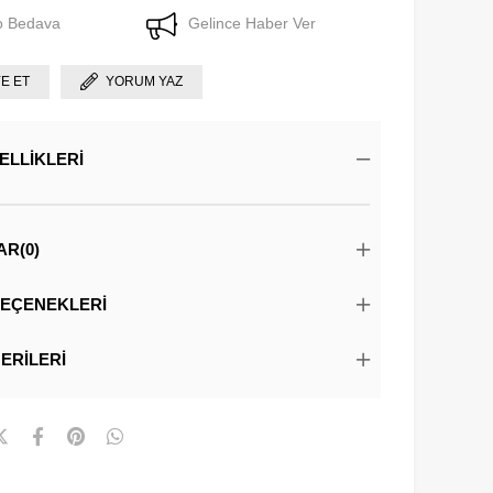
o Bedava
Gelince Haber Ver
YE ET
YORUM YAZ
ELLIKLERI
AR
(0)
EÇENEKLERI
ERILERI