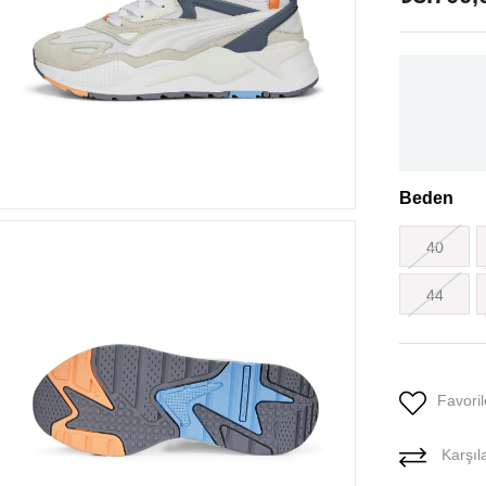
Beden
40
44
Favoril
Karşıla