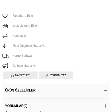
Favorilere Ekle
İstek Listeme Ekle
Karşılaştır
Fiyat Düşünce Haber Ver
Kargo Bedava
Gelince Haber Ver
TAVSIYE ET
YORUM YAZ
ÜRÜN ÖZELLIKLERI
YORUMLAR
(0)