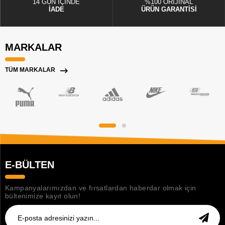
14 GÜN İÇİNDE
%100 ORİJİNAL
İADE
ÜRÜN GARANTİSİ
MARKALAR
TÜM MARKALAR
E-BÜLTEN
Kampanyalarımızdan ve fırsatlardan haberdar olmak için
bültenimize kayıt olun!