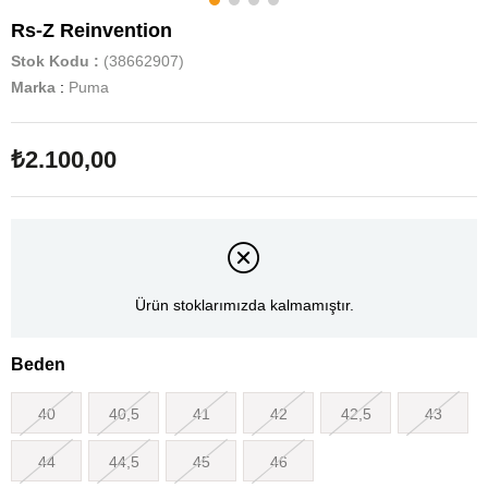
Rs-Z Reinvention
Stok Kodu
(38662907)
Marka
:
Puma
₺2.100,00
Ürün stoklarımızda kalmamıştır.
Beden
40
40,5
41
42
42,5
43
44
44,5
45
46