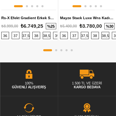
Rs-X Efekt Gradient Erkek Sneaker
Mayze Stack Luxe Wns Kadın Sneaker
₺6.749,25
₺3.780,00
₺8.999,00
₺5.400,00
%25
%30
36
37
37,5
38
38,5
39
36
40
37
40,5
37,5
41
38
42
38,5
42,5
3
100%
1.500 TL VE ÜZERİ
GÜVENLİ ALIŞVERİŞ
KARGO BEDAVA