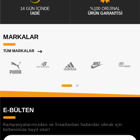
14 GÜN İÇİNDE
%100 ORİJİNAL
İADE
ÜRÜN GARANTİSİ
MARKALAR
TÜM MARKALAR
E-BÜLTEN
Kampanyalarımızdan ve fırsatlardan haberdar olmak için
bültenimize kayıt olun!