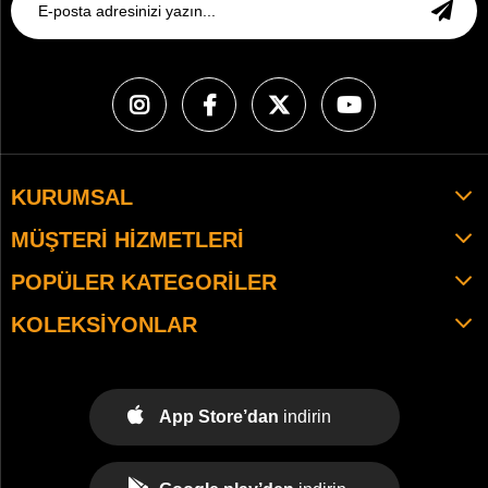
KURUMSAL
MÜŞTERI HIZMETLERI
POPÜLER KATEGORILER
KOLEKSIYONLAR
App Store’dan
indirin