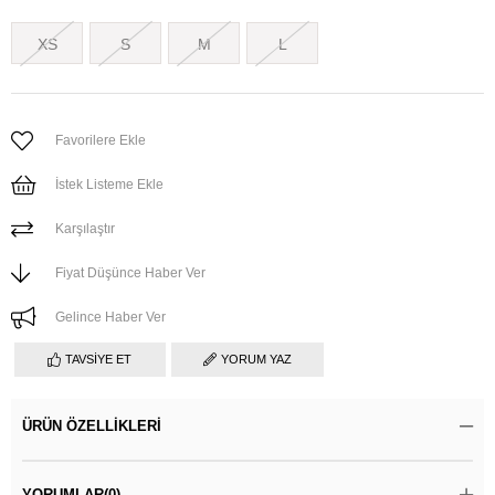
XS
S
M
L
Favorilere Ekle
İstek Listeme Ekle
Karşılaştır
Fiyat Düşünce Haber Ver
Gelince Haber Ver
TAVSIYE ET
YORUM YAZ
ÜRÜN ÖZELLIKLERI
YORUMLAR
(0)