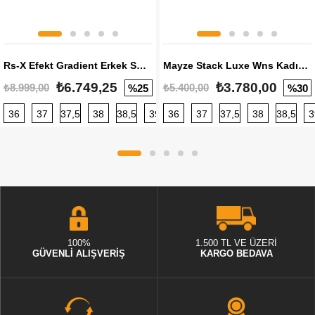
Rs-X Efekt Gradient Erkek Sneaker
Mayze Stack Luxe Wns Kadın Sneaker
₺6.749,25
₺3.780,00
₺8.999,00
₺5.400,00
%25
%30
36
37
37,5
38
38,5
39
36
40
37
40,5
37,5
41
38
42
38,5
42,5
3
100%
1.500 TL VE ÜZERİ
GÜVENLİ ALIŞVERİŞ
KARGO BEDAVA