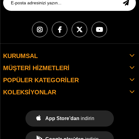
KURUMSAL
MÜŞTERI HIZMETLERI
POPÜLER KATEGORILER
KOLEKSIYONLAR
App Store’dan
indirin