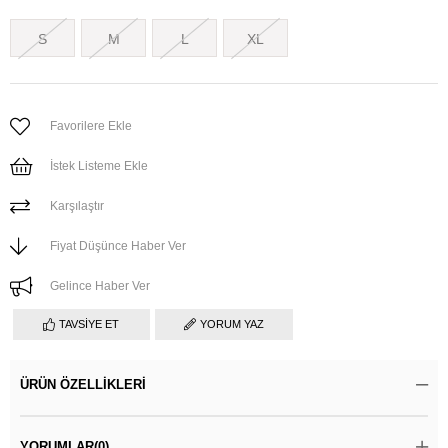
S
M
L
XL
Favorilere Ekle
İstek Listeme Ekle
Karşılaştır
Fiyat Düşünce Haber Ver
Gelince Haber Ver
TAVSIYE ET
YORUM YAZ
ÜRÜN ÖZELLIKLERI
YORUMLAR
(0)