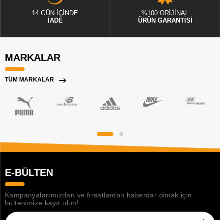
14 GÜN İÇİNDE
%100 ORİJİNAL
İADE
ÜRÜN GARANTİSİ
MARKALAR
TÜM MARKALAR
E-BÜLTEN
Kampanyalarımızdan ve fırsatlardan haberdar olmak için
bültenimize kayıt olun!