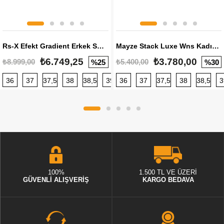
Rs-X Efekt Gradient Erkek Sneaker
Mayze Stack Luxe Wns Kadın Sneaker
₺6.749,25
₺3.780,00
₺8.999,00
₺5.400,00
%25
%30
36
37
37,5
38
38,5
39
36
40
37
40,5
37,5
41
38
42
38,5
42,5
3
100%
1.500 TL VE ÜZERİ
GÜVENLİ ALIŞVERİŞ
KARGO BEDAVA