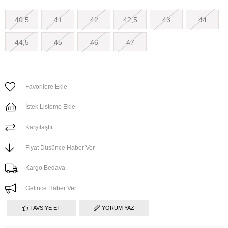
40,5
41
42
42,5
43
44
44,5
45
46
47
Favorilere Ekle
İstek Listeme Ekle
Karşılaştır
Fiyat Düşünce Haber Ver
Kargo Bedava
Gelince Haber Ver
TAVSIYE ET
YORUM YAZ