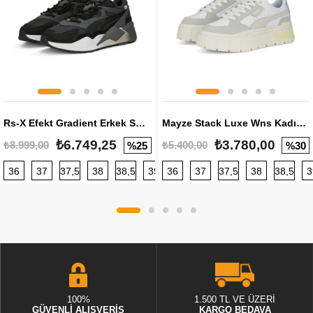
Rs-X Efekt Gradient Erkek Sneaker
Mayze Stack Luxe Wns Kadın Sneaker
₺6.749,25
₺3.780,00
₺8.999,00
₺5.400,00
%25
%30
36
37
37,5
38
38,5
39
36
40
37
40,5
37,5
41
38
42
38,5
42,5
3
100%
1.500 TL VE ÜZERİ
GÜVENLİ ALIŞVERİŞ
KARGO BEDAVA