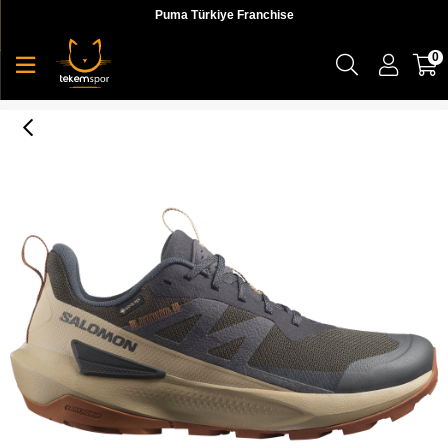
Puma Türkiye Franchise
0
Salomon Elixir Activ Gtx Erkek Outdoor Ayakkabı