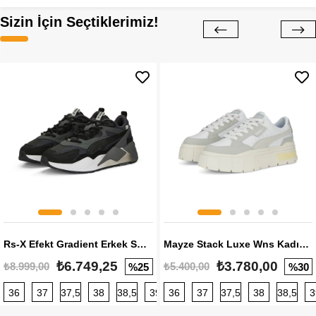
Sizin İçin Seçtiklerimiz!
Rs-X Efekt Gradient Erkek Sneaker
Mayze Stack Luxe Wns Kadın Sneaker
₺6.749,25
₺3.780,00
₺8.999,00
₺5.400,00
%25
%30
36
37
37,5
38
38,5
39
36
40
37
40,5
37,5
41
38
42
38,5
42,5
3