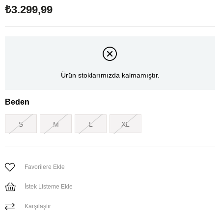
₺3.299,99
Ürün stoklarımızda kalmamıştır.
Beden
S
M
L
XL
Favorilere Ekle
İstek Listeme Ekle
Karşılaştır