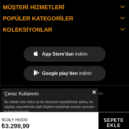
MÜŞTERI HIZMETLERI
POPÜLER KATEGORILER
KOLEKSIYONLAR
App Store’dan
indirin
Google play’den
indirin
Çerez Kullanımı
© 2021 tekemspor.com. - Tüm Hakları Saklıdır.
Bu sitede size daha iyi bir deneyim sunabilmek adına, bu
sayfayı ziyaretinizle ilgili bilgileri toplamak amaçlı çerezler
kullanılmaktadır.
SCALY HOOD
₺3.299,99