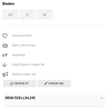
Beden
XS
S
M
Favorilere Ekle
İstek Listeme Ekle
Karşılaştır
Fiyat Düşünce Haber Ver
Gelince Haber Ver
TAVSIYE ET
YORUM YAZ
ÜRÜN ÖZELLIKLERI