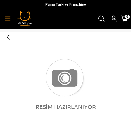
Puma Türkiye Franchise
0
Puma Show Off Bra L Kadın Sporcu Sütyeni - 51748303