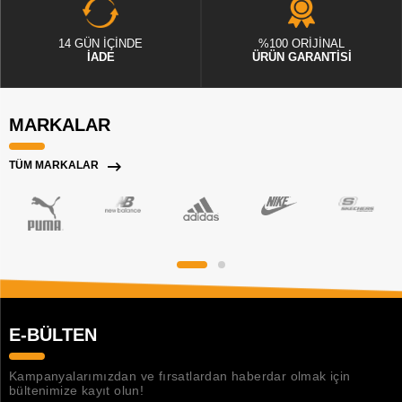
14 GÜN İÇİNDE
%100 ORİJİNAL
İADE
ÜRÜN GARANTİSİ
MARKALAR
TÜM MARKALAR
E-BÜLTEN
Kampanyalarımızdan ve fırsatlardan haberdar olmak için
bültenimize kayıt olun!