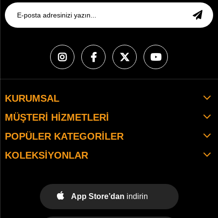
KURUMSAL
MÜŞTERI HIZMETLERI
POPÜLER KATEGORILER
KOLEKSIYONLAR
App Store’dan
indirin