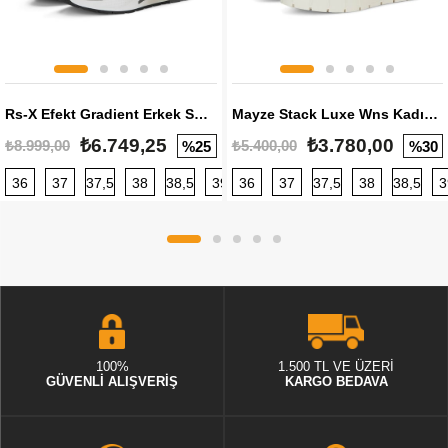
Rs-X Efekt Gradient Erkek Sneaker
Mayze Stack Luxe Wns Kadın Sneaker
₺6.749,25
₺3.780,00
₺8.999,00
₺5.400,00
%25
%30
36
37
37,5
38
38,5
39
36
40
37
40,5
37,5
41
38
42
38,5
42,5
3
100%
1.500 TL VE ÜZERİ
GÜVENLİ ALIŞVERİŞ
KARGO BEDAVA