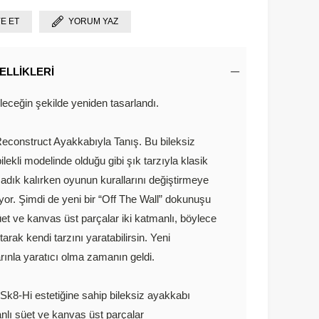
YE ET
YORUM YAZ
ELLIKLERI
ileceğin şekilde yeniden tasarlandı.
construct Ayakkabıyla Tanış. Bu bileksiz
lekli modelinde olduğu gibi şık tarzıyla klasik
adık kalırken oyunun kurallarını değiştirmeye
or. Şimdi de yeni bir “Off The Wall” dokunuşu
üet ve kanvas üst parçalar iki katmanlı, böylece
arak kendi tarzını yaratabilirsin. Yeni
rınla yaratıcı olma zamanın geldi.
 Sk8-Hi estetiğine sahip bileksiz ayakkabı
anlı süet ve kanvas üst parçalar