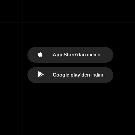
App Store’dan
indirin
Google play’den
indirin