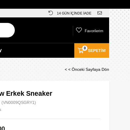
14 GÜN İÇİNDE İADE
Favorilerim
0
y
SEPETIM
< < Önceki Sayfaya Dön
w Erkek Sneaker
(VN0009QSGRY1)
s
00