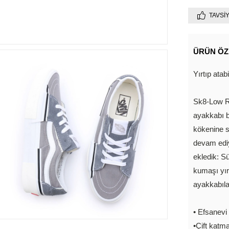
TAVSI
ÜRÜN ÖZ
Yırtıp atab
Sk8-Low Re
ayakkabı bi
kökenine s
devam ediy
ekledik: S
kumaşı yırt
ayakkabıla
• Efsanevi
•Çift katm