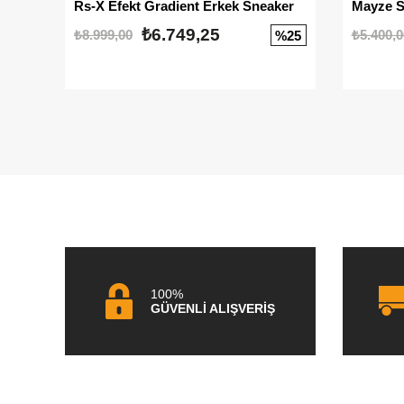
Rs-X Efekt Gradient Erkek Sneaker
₺6.749,25
₺8.999,00
₺5.400,0
%25
100%
GÜVENLİ ALIŞVERİŞ