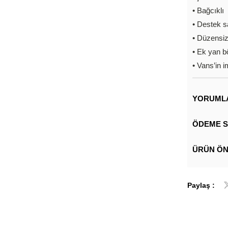
• Bağcıklı
• Destek s
• Düzensiz
• Ek yan 
• Vans’in 
YORUML
ÖDEME S
ÜRÜN ÖN
Paylaş :