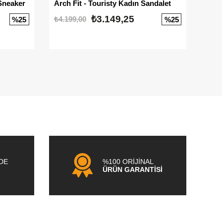
Sneaker
Arch Fit - Touristy Kadın Sandalet
Big
₺3.149,25
₺4.199,00
₺3.1
%25
%25
NDE
%100 ORİJİNAL
ÜRÜN GARANTİSİ