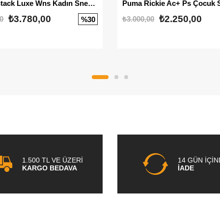
Mayze Stack Luxe Wns Kadın Sneaker
Puma Rickie Ac+ Ps Çocuk 
₺3.780,00
₺2.250,00
0
₺3.000,00
%30
1.500 TL VE ÜZERİ
14 GÜN İÇİ
KARGO BEDAVA
İADE