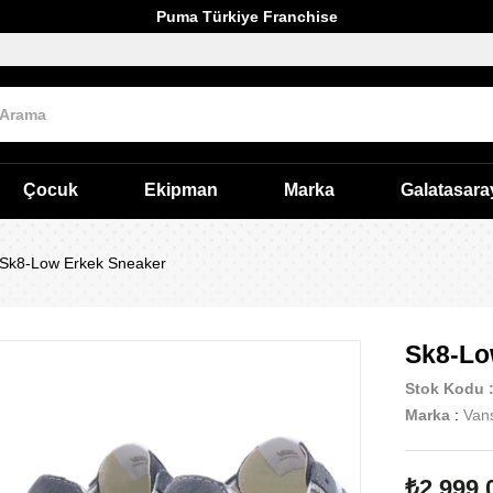
Puma Türkiye Franchise
Çocuk
Ekipman
Marka
Galatasara
Sk8-Low Erkek Sneaker
Sk8-Lo
Stok Kodu
Marka
:
Van
₺2.999,