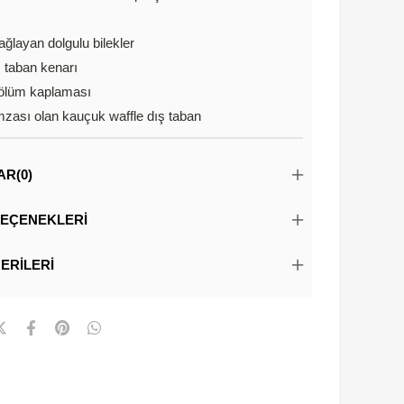
ağlayan dolgulu bilekler
 taban kenarı
bölüm kaplaması
imzası olan kauçuk waffle dış taban
AR
(0)
EÇENEKLERI
ERILERI