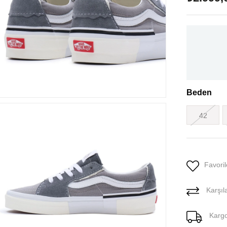
Beden
42
Favoril
Karşıla
Karg