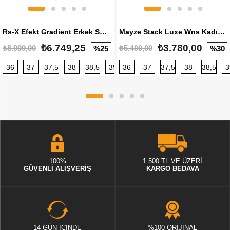
Rs-X Efekt Gradient Erkek Sneaker
Mayze Stack Luxe Wns Kadın Sneaker
₺6.749,25
₺3.780,00
₺8.999,00
₺5.400,00
%25
%30
36
37
37,5
38
38,5
39
36
40
37
40,5
37,5
41
38
42
38,5
42,5
3
100%
1.500 TL VE ÜZERİ
GÜVENLİ ALIŞVERİŞ
KARGO BEDAVA
14 GÜN İÇİNDE
%100 ORİJİNAL