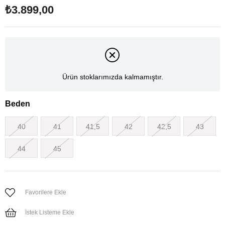
₺3.899,00
Ürün stoklarımızda kalmamıştır.
Beden
40
41
41,5
42
42,5
43
44
45
Favorilere Ekle
İstek Listeme Ekle