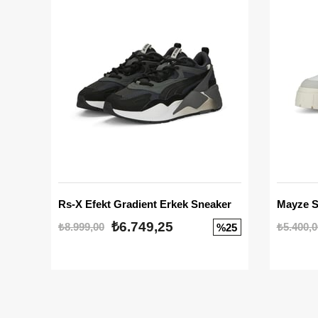
Rs-X Efekt Gradient Erkek Sneaker
₺6.749,25
₺8.999,00
₺5.400,0
%25