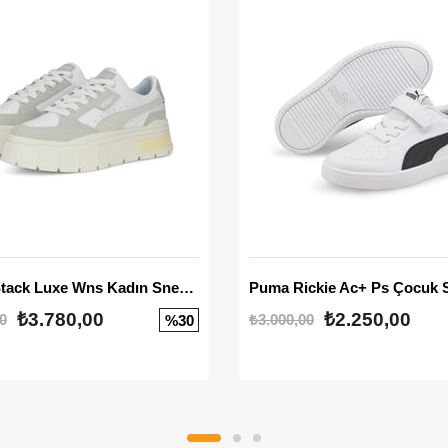
Mayze Stack Luxe Wns Kadın Sneaker
Puma Rickie Ac+ Ps Çocuk 
₺3.780,00
₺2.250,00
0
₺3.000,00
%30