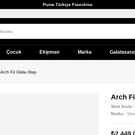
Puma Türkiye Franchise
Çocuk
Ekipman
Marka
Galatasara
Arch Fit Glide-Step
Arch Fi
Stok Kodu
Marka
:
Ske
₺2.449,