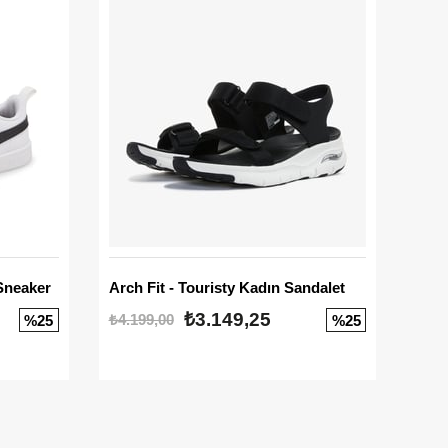
Sneaker
Arch Fit - Touristy Kadın Sandalet
Big
₺3.149,25
₺4.199,00
₺3.1
%25
%25