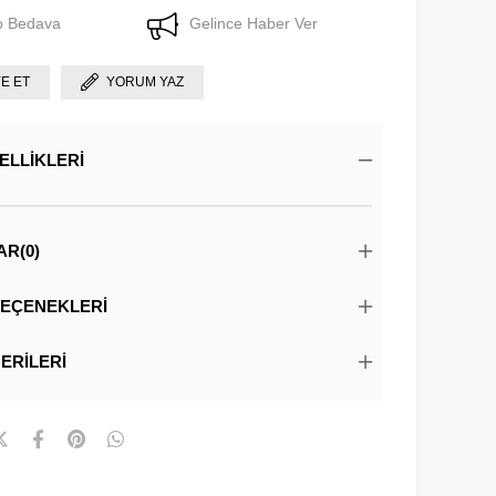
o Bedava
Gelince Haber Ver
YE ET
YORUM YAZ
ELLIKLERI
AR
(0)
EÇENEKLERI
ERILERI