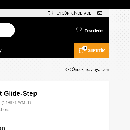
14 GÜN İÇİNDE İADE
Favorilerim
0
y
SEPETIM
< < Önceki Sayfaya Dön
t Glide-Step
(149871 WMLT)
chers
00