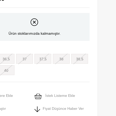
Ürün stoklarımızda kalmamıştır.
36,5
37
37,5
38
38,5
40
ere Ekle
İstek Listeme Ekle
ştır
Fiyat Düşünce Haber Ver