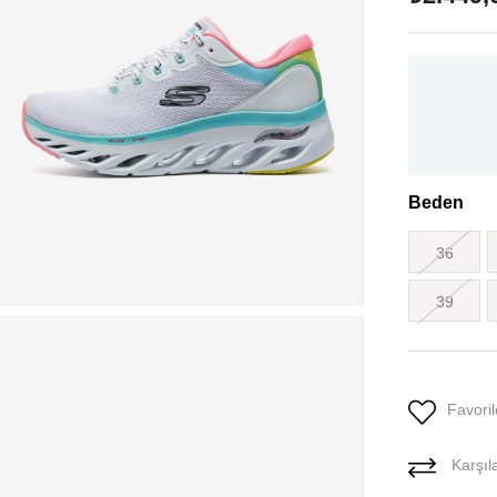
Beden
36
39
Favoril
Karşıla