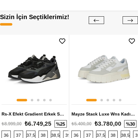
Sizin İçin Seçtiklerimiz!
Rs-X Efekt Gradient Erkek Sneaker
Mayze Stack Luxe Wns Kadın Sneaker
₺6.749,25
₺3.780,00
₺8.999,00
₺5.400,00
%25
%30
36
37
37,5
38
38,5
39
36
40
37
40,5
37,5
41
38
42
38,5
42,5
3