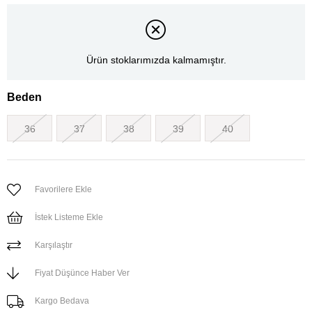
Ürün stoklarımızda kalmamıştır.
Beden
36
37
38
39
40
Favorilere Ekle
İstek Listeme Ekle
Karşılaştır
Fiyat Düşünce Haber Ver
Kargo Bedava