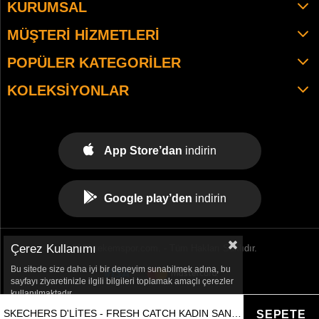
KURUMSAL
MÜŞTERI HIZMETLERI
POPÜLER KATEGORILER
KOLEKSIYONLAR
App Store’dan
indirin
Google play’den
indirin
Çerez Kullanımı
© 2021 tekemspor.com. - Tüm Hakları Saklıdır.
Bu sitede size daha iyi bir deneyim sunabilmek adına, bu
sayfayı ziyaretinizle ilgili bilgileri toplamak amaçlı çerezler
kullanılmaktadır.
SKECHERS D'LITES - FRESH CATCH KADIN SANDALET