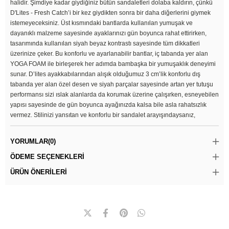
halidir. Şimdiye kadar giydiğiniz bütün sandaletleri dolaba kaldırın, çünkü
D'Lites - Fresh Catch’i bir kez giydikten sonra bir daha diğerlerini giymek
istemeyeceksiniz. Üst kısmındaki bantlarda kullanılan yumuşak ve
dayanıklı malzeme sayesinde ayaklarınızı gün boyunca rahat ettirirken,
tasarımında kullanılan siyah beyaz kontrastı sayesinde tüm dikkatleri
üzerinize çeker. Bu konforlu ve ayarlanabilir bantlar, iç tabanda yer alan
YOGA FOAM ile birleşerek her adımda bambaşka bir yumuşaklık deneyimi
sunar. D’lites ayakkabılarından alışık olduğumuz 3 cm’lik konforlu dış
tabanda yer alan özel desen ve siyah parçalar sayesinde artan yer tutuşu
performansı sizi ıslak alanlarda da korumak üzerine çalışırken, esneyebilen
yapısı sayesinde de gün boyunca ayağınızda kalsa bile asla rahatsızlık
vermez. Stilinizi yansıtan ve konforlu bir sandalet arayışındaysanız,
YORUMLAR
(0)
ÖDEME SEÇENEKLERI
ÜRÜN ÖNERILERI