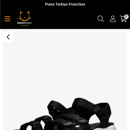
Puma Türkiye Franchise
0
Skechers D'Lites - Fresh Catch Kadın Sandalet