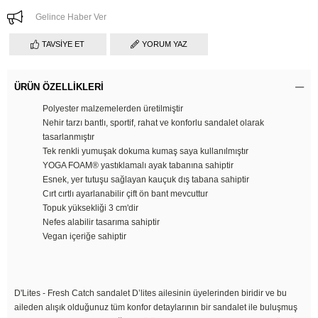
Gelince Haber Ver
TAVSIYE ET
YORUM YAZ
ÜRÜN ÖZELLIKLERI
Polyester malzemelerden üretilmiştir
Nehir tarzı bantlı, sportif, rahat ve konforlu sandalet olarak
tasarlanmıştır
Tek renkli yumuşak dokuma kumaş saya kullanılmıştır
YOGA FOAM® yastıklamalı ayak tabanına sahiptir
Esnek, yer tutuşu sağlayan kauçuk dış tabana sahiptir
Cırt cırtlı ayarlanabilir çift ön bant mevcuttur
Topuk yüksekliği 3 cm'dir
Nefes alabilir tasarıma sahiptir
Vegan içeriğe sahiptir
D'Lites - Fresh Catch sandalet D’lites ailesinin üyelerinden biridir ve bu
aileden alışık olduğunuz tüm konfor detaylarının bir sandalet ile buluşmuş