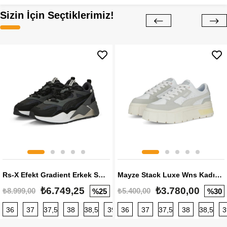
Sizin İçin Seçtiklerimiz!
Rs-X Efekt Gradient Erkek Sneaker
Mayze Stack Luxe Wns Kadın Sneaker
₺6.749,25
₺3.780,00
₺8.999,00
₺5.400,00
%25
%30
36
37
37,5
38
38,5
39
36
40
37
40,5
37,5
41
38
42
38,5
42,5
3