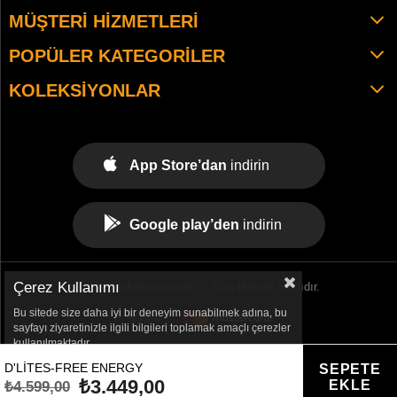
MÜŞTERI HIZMETLERI
POPÜLER KATEGORILER
KOLEKSIYONLAR
App Store’dan
indirin
Google play’den
indirin
Çerez Kullanımı
© 2021 tekemspor.com. - Tüm Hakları Saklıdır.
Bu sitede size daha iyi bir deneyim sunabilmek adına, bu
sayfayı ziyaretinizle ilgili bilgileri toplamak amaçlı çerezler
kullanılmaktadır.
D'LITES-FREE ENERGY
₺3.449,00
₺4.599,00