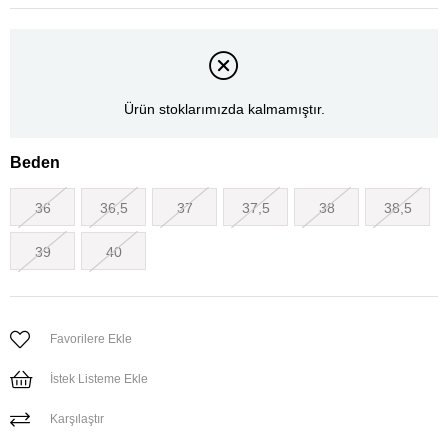
Ürün stoklarımızda kalmamıştır.
Beden
36
36,5
37
37,5
38
38,5
39
40
Favorilere Ekle
İstek Listeme Ekle
Karşılaştır