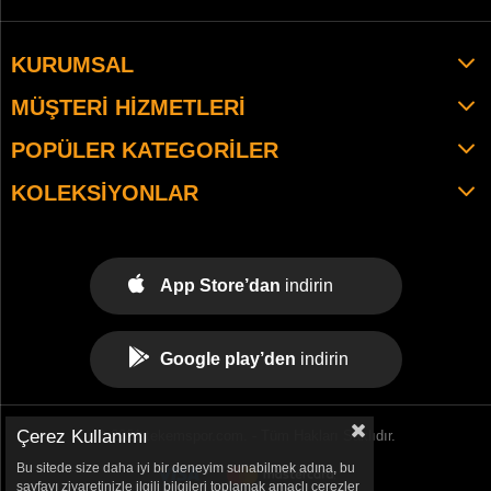
KURUMSAL
MÜŞTERI HIZMETLERI
POPÜLER KATEGORILER
KOLEKSIYONLAR
App Store’dan
indirin
Google play’den
indirin
Çerez Kullanımı
© 2021 tekemspor.com. - Tüm Hakları Saklıdır.
Bu sitede size daha iyi bir deneyim sunabilmek adına, bu
sayfayı ziyaretinizle ilgili bilgileri toplamak amaçlı çerezler