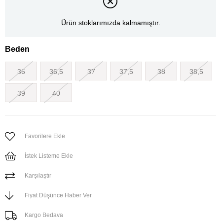
Ürün stoklarımızda kalmamıştır.
Beden
36
36,5
37
37,5
38
38,5
39
40
Favorilere Ekle
İstek Listeme Ekle
Karşılaştır
Fiyat Düşünce Haber Ver
Kargo Bedava