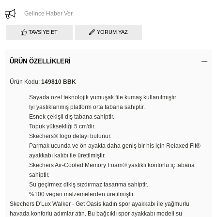
Gelince Haber Ver
TAVSIYE ET
YORUM YAZ
ÜRÜN ÖZELLIKLERI
Ürün Kodu:
149810 BBK
Sayada özel teknolojik yumuşak file kumaş kullanılmıştır.
İyi yastıklanmış platform orta tabana sahiptir.
Esnek çekişli dış tabana sahiptir.
Topuk yüksekliği 5 cm'dir.
Skechers® logo detayı bulunur.
Parmak ucunda ve ön ayakta daha geniş bir his için Relaxed Fit®
ayakkabı kalıbı ile üretilmiştir.
Skechers Air-Cooled Memory Foam® yastıklı konforlu iç tabana
sahiptir.
Su geçirmez dikiş sızdırmaz tasarıma sahiptir.
%100 vegan malzemelerden üretilmiştir.
Skechers D'Lux Walker - Get Oasis kadın spor ayakkabı ile yağmurlu
havada konforlu adımlar atın. Bu bağcıklı spor ayakkabı modeli su