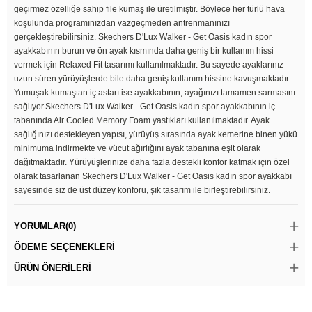
geçirmez özelliğe sahip file kumaş ile üretilmiştir. Böylece her türlü hava
koşulunda programınızdan vazgeçmeden antrenmanınızı
gerçekleştirebilirsiniz. Skechers D'Lux Walker - Get Oasis kadın spor
ayakkabının burun ve ön ayak kısmında daha geniş bir kullanım hissi
vermek için Relaxed Fit tasarımı kullanılmaktadır. Bu sayede ayaklarınız
uzun süren yürüyüşlerde bile daha geniş kullanım hissine kavuşmaktadır.
Yumuşak kumaştan iç astarı ise ayakkabının, ayağınızı tamamen sarmasını
sağlıyor.Skechers D'Lux Walker - Get Oasis kadın spor ayakkabının iç
tabanında Air Cooled Memory Foam yastıkları kullanılmaktadır. Ayak
sağlığınızı destekleyen yapısı, yürüyüş sırasında ayak kemerine binen yükü
minimuma indirmekte ve vücut ağırlığını ayak tabanına eşit olarak
dağıtmaktadır. Yürüyüşlerinize daha fazla destekli konfor katmak için özel
olarak tasarlanan Skechers D'Lux Walker - Get Oasis kadın spor ayakkabı
sayesinde siz de üst düzey konforu, şık tasarım ile birleştirebilirsiniz.
YORUMLAR
(0)
ÖDEME SEÇENEKLERI
ÜRÜN ÖNERILERI