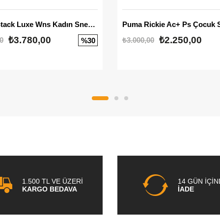
Mayze Stack Luxe Wns Kadın Sneaker
Puma Rickie Ac+ Ps Çocuk 
₺3.780,00
₺2.250,00
0
₺3.000,00
%30
1.500 TL VE ÜZERİ
14 GÜN İÇİ
KARGO BEDAVA
İADE