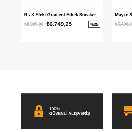
Rs-X Efekt Gradient Erkek Sneaker
₺6.749,25
₺8.999,00
₺5.400,0
%25
100%
GÜVENLİ ALIŞVERİŞ