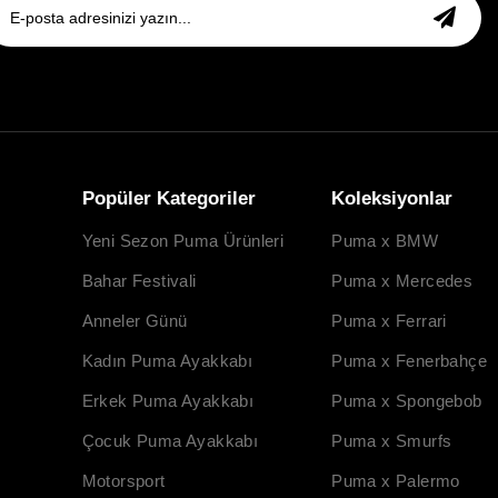
Popüler Kategoriler
Koleksiyonlar
Yeni Sezon Puma Ürünleri
Puma x BMW
Bahar Festivali
Puma x Mercedes
Anneler Günü
Puma x Ferrari
Kadın Puma Ayakkabı
Puma x Fenerbahçe
Erkek Puma Ayakkabı
Puma x Spongebob
Çocuk Puma Ayakkabı
Puma x Smurfs
Motorsport
Puma x Palermo