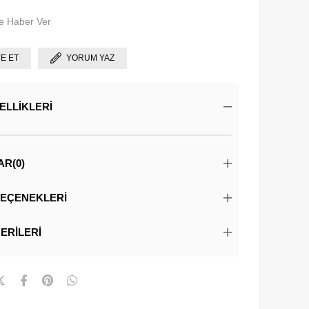
e Haber Ver
YE ET
YORUM YAZ
ELLIKLERI
AR
(0)
EÇENEKLERI
ERILERI