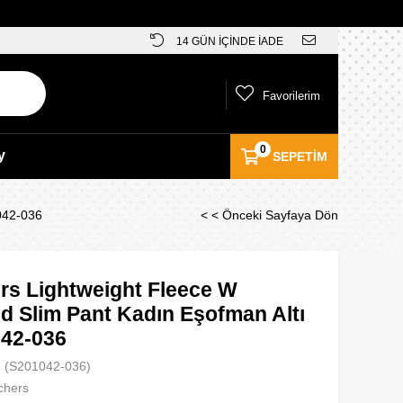
14 GÜN İÇİNDE İADE
Favorilerim
0
y
SEPETIM
042-036
< < Önceki Sayfaya Dön
rs Lightweight Fleece W
d Slim Pant Kadın Eşofman Altı
042-036
(S201042-036)
chers