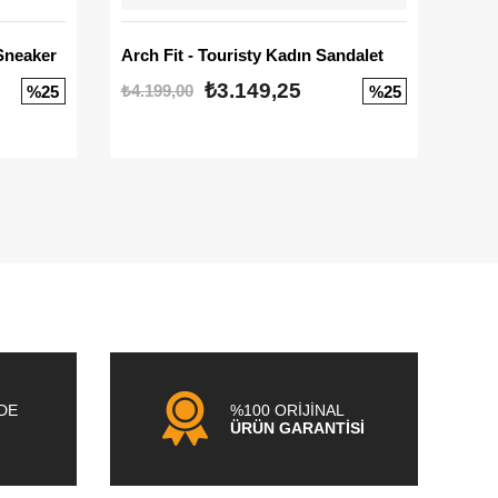
Sneaker
Arch Fit - Touristy Kadın Sandalet
Big
₺3.149,25
₺4.199,00
₺3.1
%25
%25
NDE
%100 ORİJİNAL
ÜRÜN GARANTİSİ