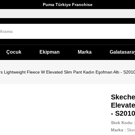
Puma Türkiye Franchise
Çocuk
Ekipman
Marka
Galatasara
s Lightweight Fleece W Elevated Slim Pant Kadın Eşofman Altı - S201
Skeche
Elevate
- S201
Stok Kodu
Marka
:
Ske