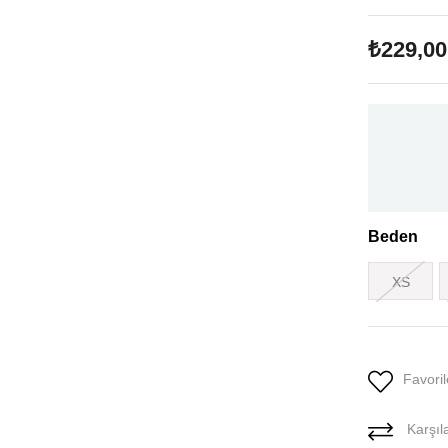
₺229,00
Beden
XS
Favoril
Karşıla