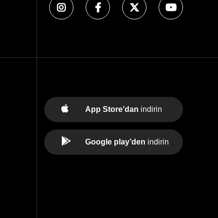
App Store’dan
indirin
Google play’den
indirin