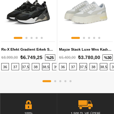
Rs-X Efekt Gradient Erkek Sneaker
Mayze Stack Luxe Wns Kadın Sneaker
₺6.749,25
₺3.780,00
₺8.999,00
₺5.400,00
%25
%30
36
37
37,5
38
38,5
39
36
40
37
40,5
37,5
41
38
42
38,5
42,5
3
100%
1.500 TL VE ÜZERİ