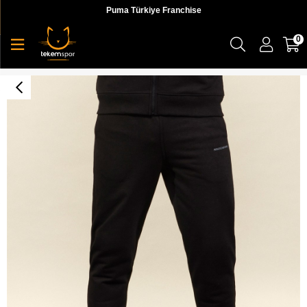
Puma Türkiye Franchise
0
Skechers Lw Fleece M Jogger Sweatpant Erkek Siyah Eşofman Altı - S202013-001