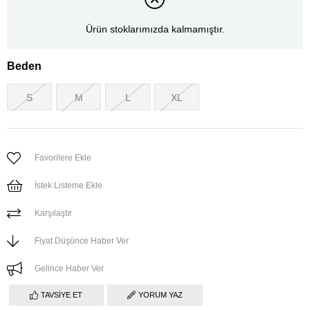
Ürün stoklarımızda kalmamıştır.
Beden
S
M
L
XL
Favorilere Ekle
İstek Listeme Ekle
Karşılaştır
Fiyat Düşünce Haber Ver
Gelince Haber Ver
TAVSIYE ET
YORUM YAZ