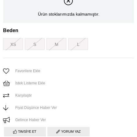
Ürün stoklarımızda kalmamıştır.
Beden
XS
S
M
L
Favorilere Ekle
İstek Listeme Ekle
Karşılaştır
Fiyat Düşünce Haber Ver
Gelince Haber Ver
TAVSIYE ET
YORUM YAZ