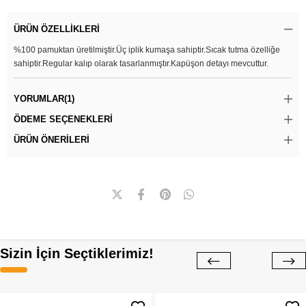
ÜRÜN ÖZELLIKLERI
%100 pamuktan üretilmiştir.Üç iplik kumaşa sahiptir.Sıcak tutma özelliğe
sahiptir.Regular kalıp olarak tasarlanmıştır.Kapüşon detayı mevcuttur.
YORUMLAR
(1)
ÖDEME SEÇENEKLERI
ÜRÜN ÖNERILERI
Sizin İçin Seçtiklerimiz!