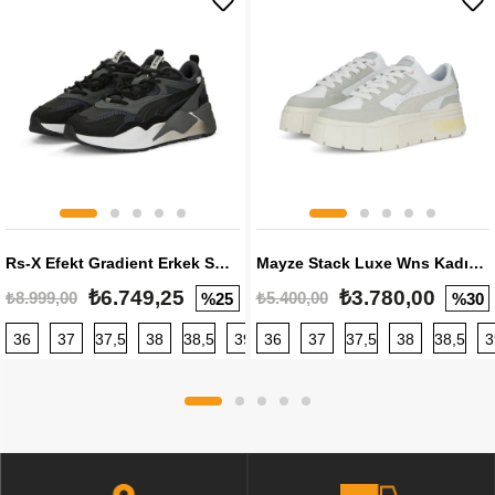
Rs-X Efekt Gradient Erkek Sneaker
Mayze Stack Luxe Wns Kadın Sneaker
₺6.749,25
₺3.780,00
₺8.999,00
₺5.400,00
%25
%30
36
37
37,5
38
38,5
39
36
40
37
40,5
37,5
41
38
42
38,5
42,5
3