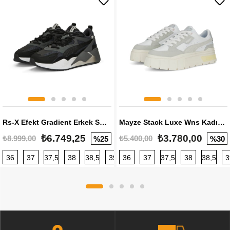
Rs-X Efekt Gradient Erkek Sneaker
Mayze Stack Luxe Wns Kadın Sneaker
₺6.749,25
₺3.780,00
₺8.999,00
₺5.400,00
%25
%30
36
37
37,5
38
38,5
39
36
40
37
40,5
37,5
41
38
42
38,5
42,5
3