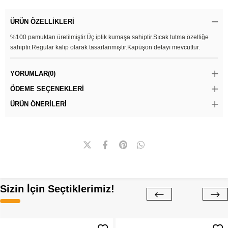
ÜRÜN ÖZELLIKLERI
%100 pamuktan üretilmiştir.Üç iplik kumaşa sahiptir.Sıcak tutma özelliğe
sahiptir.Regular kalıp olarak tasarlanmıştır.Kapüşon detayı mevcuttur.
YORUMLAR
(0)
ÖDEME SEÇENEKLERI
ÜRÜN ÖNERILERI
Sizin İçin Seçtiklerimiz!