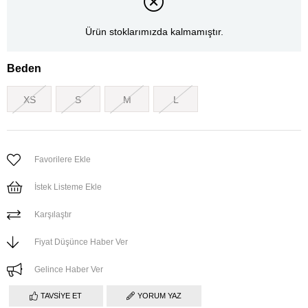
Ürün stoklarımızda kalmamıştır.
Beden
XS
S
M
L
Favorilere Ekle
İstek Listeme Ekle
Karşılaştır
Fiyat Düşünce Haber Ver
Gelince Haber Ver
TAVSIYE ET
YORUM YAZ