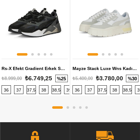
Rs-X Efekt Gradient Erkek Sneaker
Mayze Stack Luxe Wns Kadın Sneaker
₺6.749,25
₺3.780,00
₺8.999,00
₺5.400,00
%25
%30
36
37
37,5
38
38,5
39
36
40
37
40,5
37,5
41
38
42
38,5
42,5
3