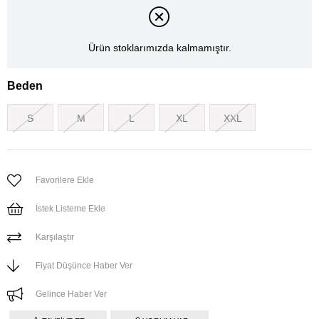
Ürün stoklarımızda kalmamıştır.
Beden
S
M
L
XL
XXL
Favorilere Ekle
İstek Listeme Ekle
Karşılaştır
Fiyat Düşünce Haber Ver
Gelince Haber Ver