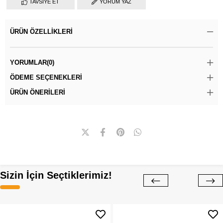
TAVSIYE ET
YORUM YAZ
ÜRÜN ÖZELLIKLERI
YORUMLAR
(0)
ÖDEME SEÇENEKLERI
ÜRÜN ÖNERILERI
Sizin İçin Seçtiklerimiz!