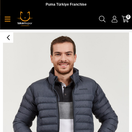
Puma Türkiye Franchise
0
Skechers Outerwear M Lightweight Jacket Erkek Ceket - S202721-003