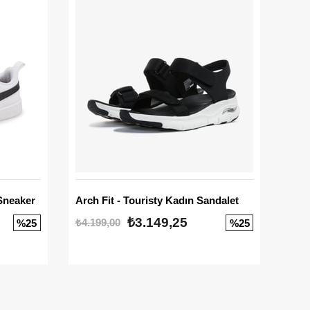
Sneaker
Arch Fit - Touristy Kadın Sandalet
Big
₺3.149,25
₺4.199,00
₺3.1
%25
%25