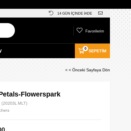
14 GÜN İÇİNDE İADE
Favorilerim
0
y
SEPETIM
< < Önceki Sayfaya Dön
Petals-Flowerspark
(20203L MLT)
chers
00