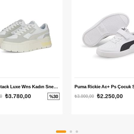
Mayze Stack Luxe Wns Kadın Sneaker
Puma Rickie Ac+ Ps Çocuk 
₺3.780,00
₺2.250,00
0
₺3.000,00
%30