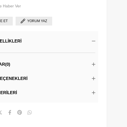
e Haber Ver
YE ET
YORUM YAZ
ELLIKLERI
AR
(0)
EÇENEKLERI
ERILERI