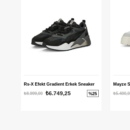
Rs-X Efekt Gradient Erkek Sneaker
₺6.749,25
₺8.999,00
₺5.400,0
%25