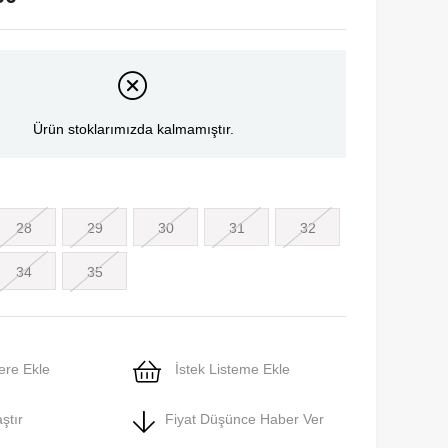
Ürün stoklarımızda kalmamıştır.
28
29
30
31
32
34
35
ere Ekle
İstek Listeme Ekle
ştır
Fiyat Düşünce Haber Ver