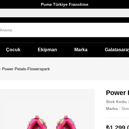
Puma Türkiye Franchise
Çocuk
Ekipman
Marka
Galatasara
Power Petals-Flowerspark
Power 
Stok Kodu
Marka
:
Ske
₺1.299,