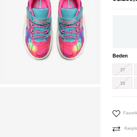
Beden
27
33
Favoril
Karşıla