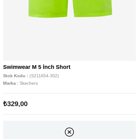
Swimwear M 5 İnch Short
Stok Kodu
(S211654-302)
Marka
:
Skechers
₺329,00