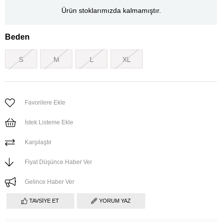
Ürün stoklarımızda kalmamıştır.
Beden
S
M
L
XL
Favorilere Ekle
İstek Listeme Ekle
Karşılaştır
Fiyat Düşünce Haber Ver
Gelince Haber Ver
TAVSIYE ET
YORUM YAZ