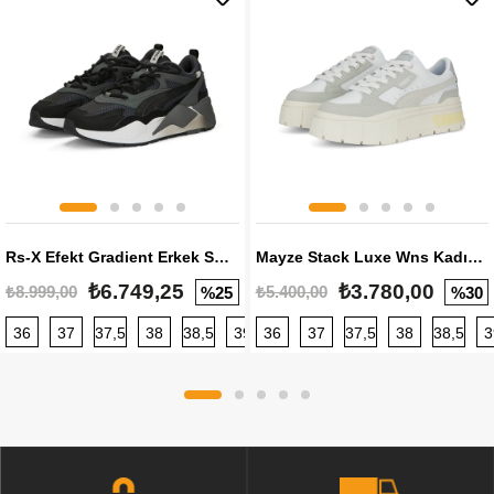
Rs-X Efekt Gradient Erkek Sneaker
Mayze Stack Luxe Wns Kadın Sneaker
₺6.749,25
₺3.780,00
₺8.999,00
₺5.400,00
%25
%30
36
37
37,5
38
38,5
39
36
40
37
40,5
37,5
41
38
42
38,5
42,5
3