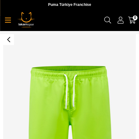
Puma Türkiye Franchise
0
Swimwear M 5 İnch Short