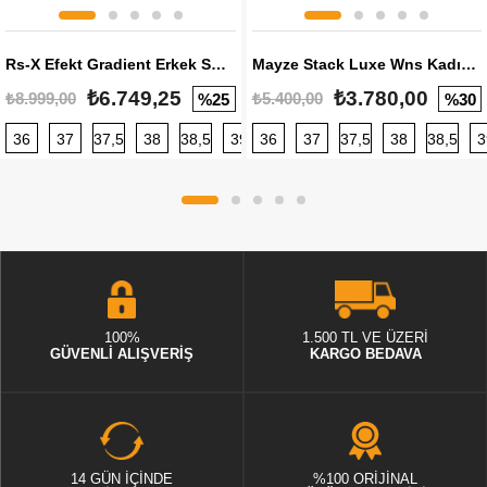
Rs-X Efekt Gradient Erkek Sneaker
Mayze Stack Luxe Wns Kadın Sneaker
₺6.749,25
₺3.780,00
₺8.999,00
₺5.400,00
%25
%30
36
37
37,5
38
38,5
39
36
40
37
40,5
37,5
41
38
42
38,5
42,5
3
100%
1.500 TL VE ÜZERİ
GÜVENLİ ALIŞVERİŞ
KARGO BEDAVA
14 GÜN İÇİNDE
%100 ORİJİNAL