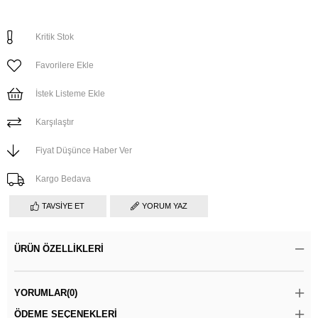
Kritik Stok
Favorilere Ekle
İstek Listeme Ekle
Karşılaştır
Fiyat Düşünce Haber Ver
Kargo Bedava
TAVSIYE ET
YORUM YAZ
ÜRÜN ÖZELLIKLERI
YORUMLAR
(0)
ÖDEME SEÇENEKLERI