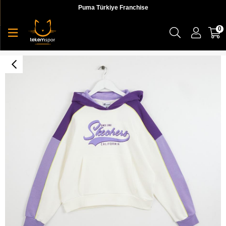
Puma Türkiye Franchise
0
Skechers W Lw Fleece Hoodie Sweatshirt Kadın Sweatshirt