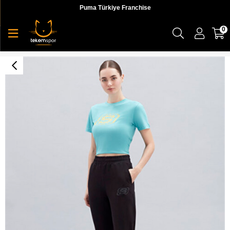
Puma Türkiye Franchise
0
W Lw Two Yarn Leopar Printed Pant