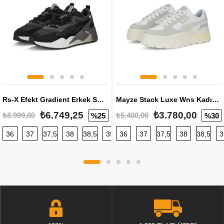
Rs-X Efekt Gradient Erkek Sneaker
Mayze Stack Luxe Wns Kadın Sneaker
₺6.749,25
₺3.780,00
₺8.999,00
₺5.400,00
%25
%30
36
37
37,5
38
38,5
39
36
40
37
40,5
37,5
41
38
42
38,5
42,5
3