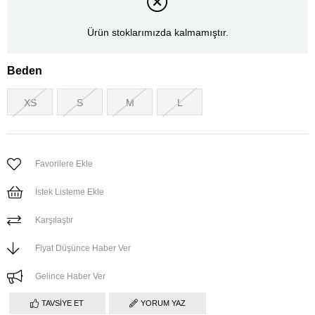
Ürün stoklarımızda kalmamıştır.
Beden
XS
S
M
L
Favorilere Ekle
İstek Listeme Ekle
Karşılaştır
Fiyat Düşünce Haber Ver
Gelince Haber Ver
TAVSIYE ET
YORUM YAZ