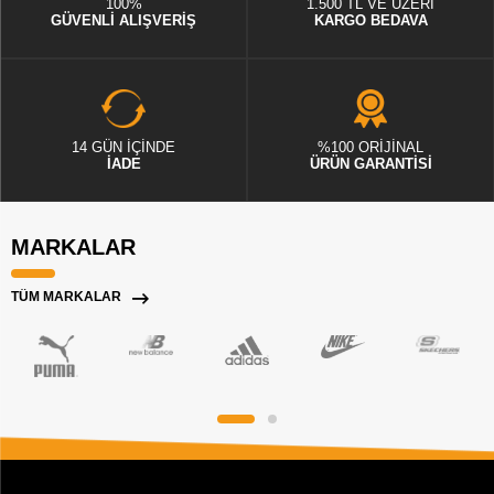
100%
1.500 TL VE ÜZERİ
GÜVENLİ ALIŞVERİŞ
KARGO BEDAVA
14 GÜN İÇİNDE
%100 ORİJİNAL
İADE
ÜRÜN GARANTİSİ
MARKALAR
TÜM MARKALAR