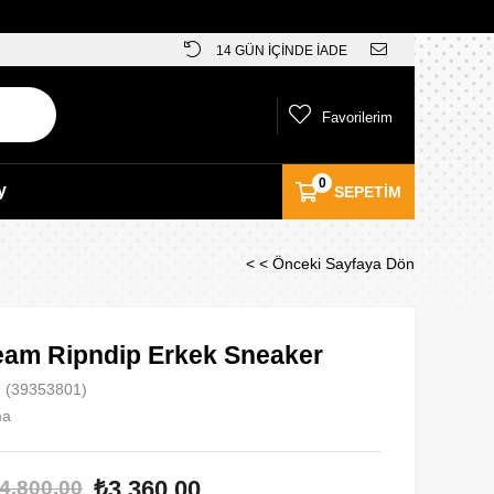
14 GÜN İÇİNDE İADE
Favorilerim
0
y
SEPETIM
< < Önceki Sayfaya Dön
ream Ripndip Erkek Sneaker
(39353801)
ma
₺3.360,00
4.800,00