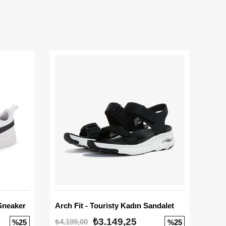
Sneaker
Arch Fit - Touristy Kadın Sandalet
Big
₺3.149,25
₺4.199,00
₺3.1
%25
%25