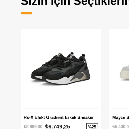
Sizin İçin Seçtikleri
Rs-X Efekt Gradient Erkek Sneaker
₺6.749,25
₺8.999,00
₺5.400,0
%25