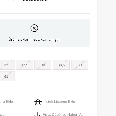
Ürün stoklarımızda kalmamıştır.
37
37,5
38
38,5
39
41
ere Ekle
İstek Listeme Ekle
ştır
Fiyat Düşünce Haber Ver