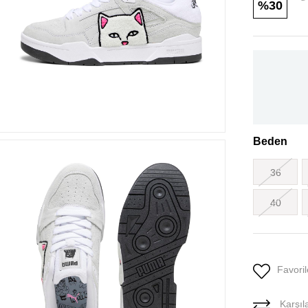
30
Beden
36
40
Favoril
Karşıla