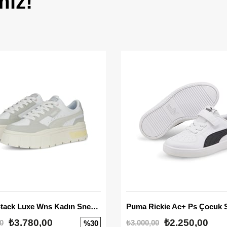
miz!
Mayze Stack Luxe Wns Kadın Sneaker
Puma Rickie Ac+ Ps Çocuk 
₺3.780,00
₺2.250,00
0
₺3.000,00
%30