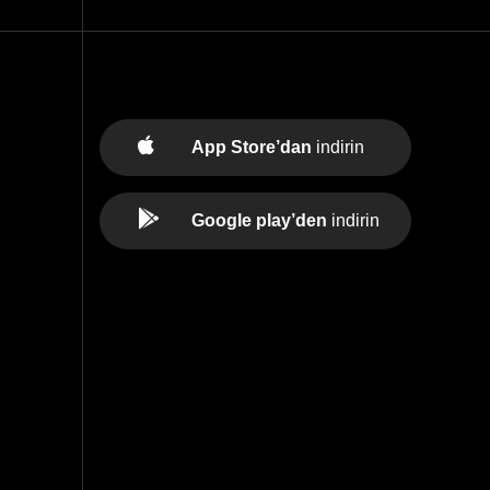
App Store’dan
indirin
Google play’den
indirin