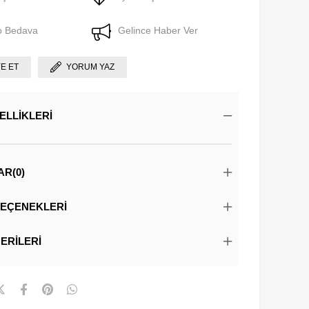
o Bedava
Gelince Haber Ver
YE ET
YORUM YAZ
ELLIKLERI
AR
(0)
EÇENEKLERI
ERILERI