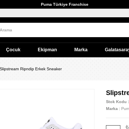
Puma Türkiye Franchise
Çocuk
Ekipman
Marka
Galatasara
Slipstream Ripndip Erkek Sneaker
Slipst
Stok Kodu
Marka
:
Pu
₺