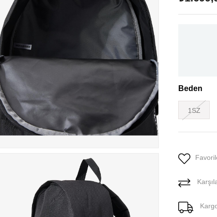
Beden
1SZ
Favoril
Karşıla
Karg