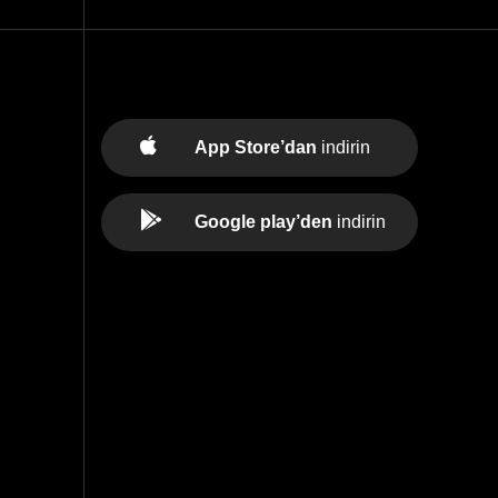
App Store’dan
indirin
Google play’den
indirin