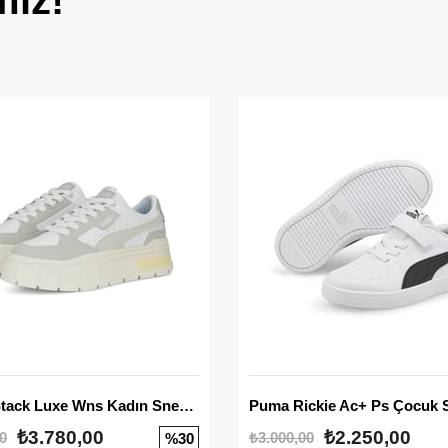
miz!
Mayze Stack Luxe Wns Kadın Sneaker
Puma Rickie Ac+ Ps Çocuk 
₺3.780,00
₺2.250,00
0
₺3.000,00
%30