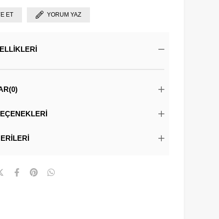
YE ET
YORUM YAZ
ELLIKLERI
AR
(0)
EÇENEKLERI
ERILERI