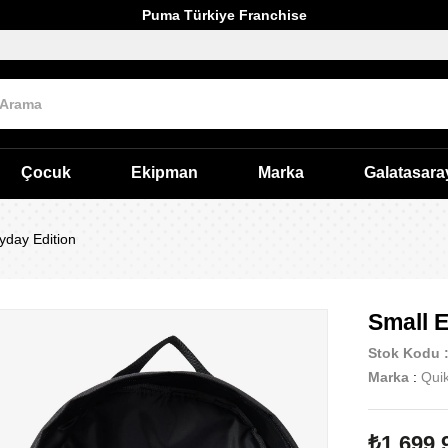
Puma Türkiye Franchise
Çocuk
Ekipman
Marka
Galatasara
yday Edition
Small 
Stok Kodu
Marka
:
Quik
₺1.699,