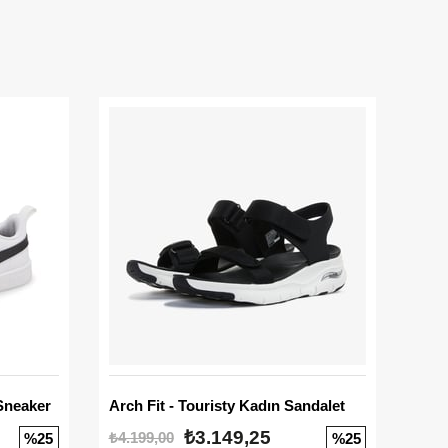
Sneaker
Arch Fit - Touristy Kadın Sandalet
Big
₺3.149,25
₺4.199,00
₺3.1
%25
%25