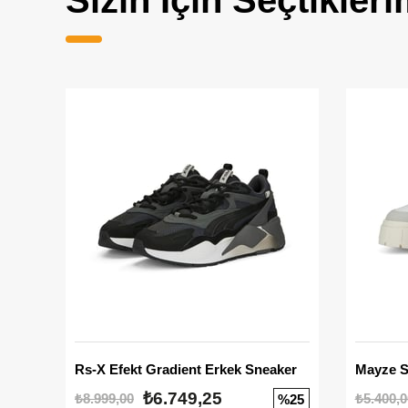
Sizin İçin Seçtikleri
Rs-X Efekt Gradient Erkek Sneaker
₺6.749,25
₺8.999,00
₺5.400,0
%25