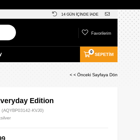
14 GÜN İÇİNDE İADE
Favorilerim
0
y
SEPETIM
< < Önceki Sayfaya Dön
Everyday Edition
(AQYBP03142-KVJ0)
silver
99