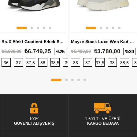
Rs-X Efekt Gradient Erkek Sneaker
Mayze Stack Luxe Wns Kadın Sneaker
₺6.749,25
₺3.780,00
₺8.999,00
₺5.400,00
%25
%30
36
37
37,5
38
38,5
39
36
40
37
40,5
37,5
41
38
42
38,5
42,5
3
100%
1.500 TL VE ÜZERİ
GÜVENLİ ALIŞVERİŞ
KARGO BEDAVA