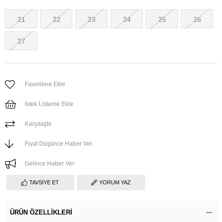
21
22
23
24
25
26
27
Favorilere Ekle
İstek Listeme Ekle
Karşılaştır
Fiyat Düşünce Haber Ver
Gelince Haber Ver
TAVSIYE ET
YORUM YAZ
ÜRÜN ÖZELLIKLERI