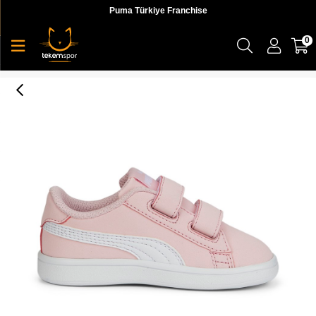
Puma Türkiye Franchise
0
Smash V2 Buck V Inf Çocuk Sneaker