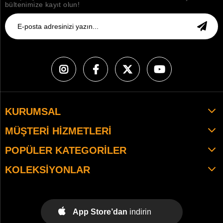
bültenimize kayıt olun!
KURUMSAL
MÜŞTERI HIZMETLERI
POPÜLER KATEGORILER
KOLEKSIYONLAR
App Store’dan
indirin