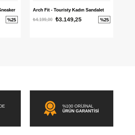
Sneaker
Arch Fit - Touristy Kadın Sandalet
Big
₺3.149,25
₺4.199,00
₺3.1
%25
%25
NDE
%100 ORİJİNAL
ÜRÜN GARANTİSİ