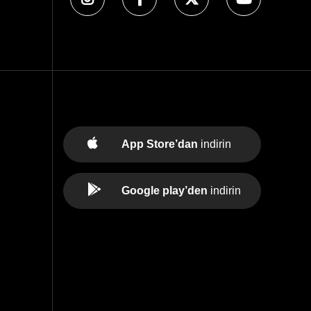
App Store’dan
indirin
Google play’den
indirin