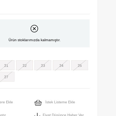
Ürün stoklarımızda kalmamıştır.
21
22
23
24
25
27
ere Ekle
İstek Listeme Ekle
ştır
Fiyat Düşünce Haber Ver