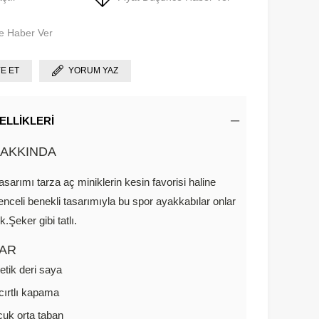
e Haber Ver
YE ET
YORUM YAZ
ELLIKLERI
AKKINDA
tasarımı tarza aç miniklerin kesin favorisi haline
lenceli benekli tasarımıyla bu spor ayakkabılar onlar
k.Şeker gibi tatlı.
AR
etik deri saya
 cırtlı kapama
uk orta taban