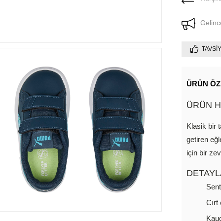
Gelinc
TAVSI
ÜRÜN ÖZ
ÜRÜN H
Klasik bir 
getiren eğ
için bir zev
DETAYL
Sent
Cırt
Kauç