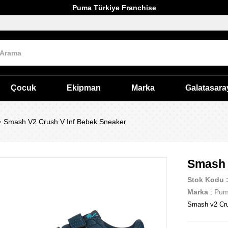
Puma Türkiye Franchise
Çocuk
Ekipman
Marka
Galatasara
Smash V2 Crush V Inf Bebek Sneaker
Smash 
Stok Kodu
Marka
:
Pu
Smash v2 Cr