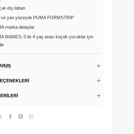
uk dış taban
a ve yan yüzeyde PUMA FORMSTRIP
A marka detaylar
 BABIES: 0 ile 4 yaş arası küçük çocuklar için
lir
AR
(0)
EÇENEKLERI
ERILERI