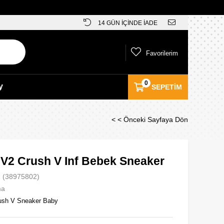
14 GÜN İÇİNDE İADE
Favorilerim
0
y
SEPETIM
< < Önceki Sayfaya Dön
V2 Crush V Inf Bebek Sneaker
(38975802)
ma
ush V Sneaker Baby