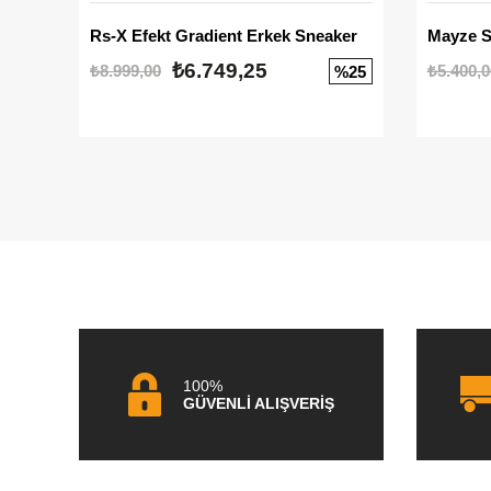
Rs-X Efekt Gradient Erkek Sneaker
₺6.749,25
₺8.999,00
₺5.400,0
%25
100%
GÜVENLİ ALIŞVERİŞ