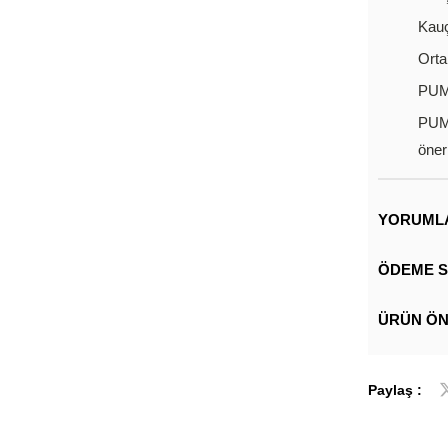
Kauç
Ort
PUM
PUMA
öneri
YORUML
ÖDEME S
ÜRÜN ÖN
Paylaş :