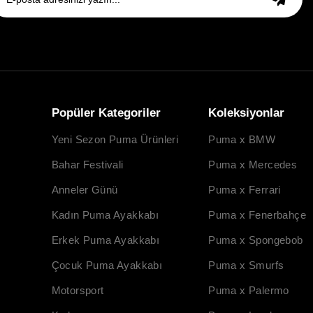
Popüler Kategoriler
Koleksiyonlar
Yeni Sezon Puma Ürünleri
Puma x BMW
Bahar Festivali
Puma x Mercedes
Anneler Günü
Puma x Ferrari
Kadın Puma Ayakkabı
Puma x Fenerbahçe
Erkek Puma Ayakkabı
Puma x Spongebob
Çocuk Puma Ayakkabı
Puma x Smurfs
Motorsport
Puma x Palermo