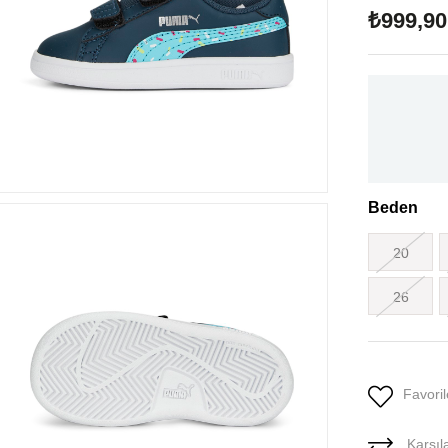
₺999,90
Beden
20
26
Favoril
Karşıla