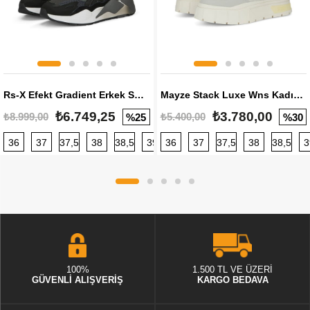
Rs-X Efekt Gradient Erkek Sneaker
Mayze Stack Luxe Wns Kadın Sneaker
₺6.749,25
₺3.780,00
₺8.999,00
₺5.400,00
%25
%30
36
37
37,5
38
38,5
39
36
40
37
40,5
37,5
41
38
42
38,5
42,5
3
100%
1.500 TL VE ÜZERİ
GÜVENLİ ALIŞVERİŞ
KARGO BEDAVA