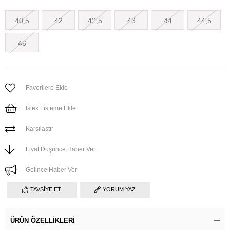
40,5
42
42,5
43
44
44,5
46
Favorilere Ekle
İstek Listeme Ekle
Karşılaştır
Fiyat Düşünce Haber Ver
Gelince Haber Ver
TAVSIYE ET
YORUM YAZ
ÜRÜN ÖZELLIKLERI