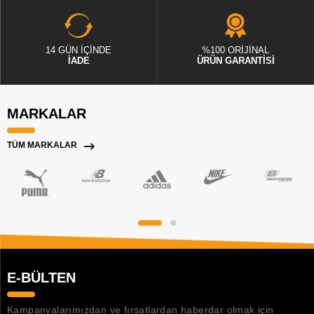
14 GÜN İÇİNDE
%100 ORİJİNAL
İADE
ÜRÜN GARANTİSİ
MARKALAR
TÜM MARKALAR
E-BÜLTEN
Kampanyalarımızdan ve fırsatlardan haberdar olmak için