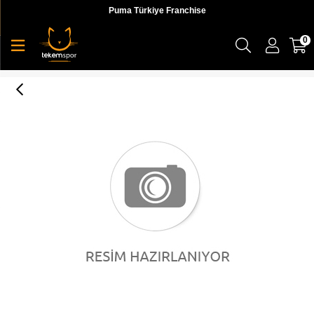
Puma Türkiye Franchise
0
SPEED 300 RACER High Risk Red-Puma Black