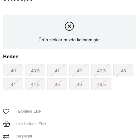
Ürün stoklarımızda kalmamıştır.
Beden
40
40,5
41
42
42,5
43
44
44,5
45
46
46,5
Favorilere Ekle
İstek Listeme Ekle
Karşılaştır