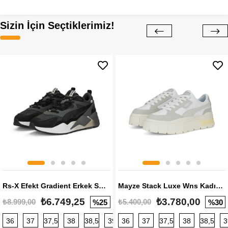
Sizin İçin Seçtiklerimiz!
Rs-X Efekt Gradient Erkek Sneaker
Mayze Stack Luxe Wns Kadın Sneaker
₺6.749,25
₺3.780,00
₺8.999,00
₺5.400,00
%25
%30
36
37
37,5
38
38,5
39
36
40
37
40,5
37,5
41
38
42
38,5
42,5
3