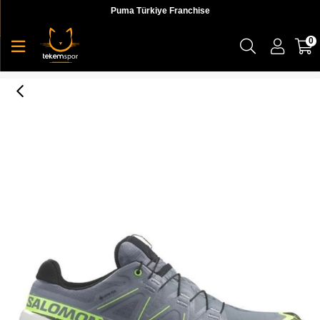
Puma Türkiye Franchise
0
Speedcross 6 Gtx Erkek Koşu Ayakkabı