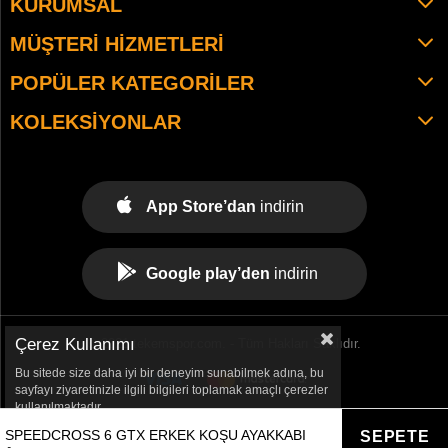
KURUMSAL
MÜŞTERI HIZMETLERI
POPÜLER KATEGORILER
KOLEKSIYONLAR
App Store’dan
indirin
Google play’den
indirin
Çerez Kullanımı
© 2021 tekemspor.com. - Tüm Hakları Saklıdır.
Bu sitede size daha iyi bir deneyim sunabilmek adına, bu
sayfayı ziyaretinizle ilgili bilgileri toplamak amaçlı çerezler
kullanılmaktadır.
SPEEDCROSS 6 GTX ERKEK KOŞU AYAKKABI