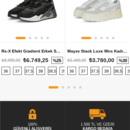
Rs-X Efekt Gradient Erkek Sneaker
Mayze Stack Luxe Wns Kadın Sneaker
₺6.749,25
₺3.780,00
₺8.999,00
₺5.400,00
%25
%30
36
37
37,5
38
38,5
39
36
40
37
40,5
37,5
41
38
42
38,5
42,5
3
100%
1.500 TL VE ÜZERİ
GÜVENLİ ALIŞVERİŞ
KARGO BEDAVA