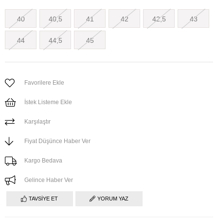
40
40,5
41
42
42,5
43
44
44,5
45
Favorilere Ekle
İstek Listeme Ekle
Karşılaştır
Fiyat Düşünce Haber Ver
Kargo Bedava
Gelince Haber Ver
TAVSIYE ET
YORUM YAZ