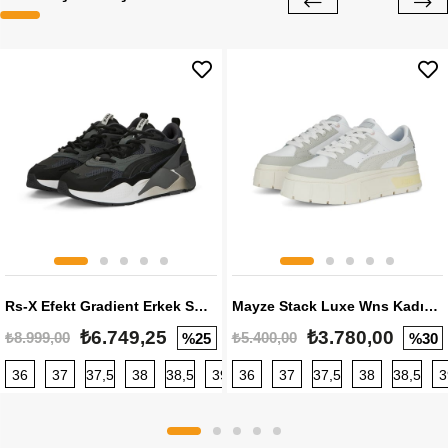
Rs-X Efekt Gradient Erkek Sneaker
Mayze Stack Luxe Wns Kadın Sneaker
₺6.749,25
₺3.780,00
₺8.999,00
₺5.400,00
%25
%30
36
37
37,5
38
38,5
39
36
40
37
40,5
37,5
41
38
42
38,5
42,5
3