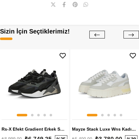
Sizin İçin Seçtiklerimiz!
Rs-X Efekt Gradient Erkek Sneaker
Mayze Stack Luxe Wns Kadın Sneaker
₺6.749,25
₺3.780,00
₺8.999,00
₺5.400,00