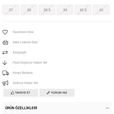
37
38
38,5
39
40,5
45
Favorilere Ekle
İstek Listeme Ekle
Karşılaştır
Fiyat Düşünce Haber Ver
Kargo Bedava
Gelince Haber Ver
TAVSIYE ET
YORUM YAZ
ÜRÜN ÖZELLIKLERI