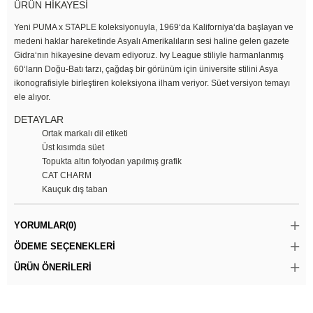
ÜRÜN HİKAYESİ
Yeni PUMA x STAPLE koleksiyonuyla, 1969‘da Kaliforniya‘da başlayan ve
medeni haklar hareketinde Asyalı Amerikalıların sesi haline gelen gazete
Gidra‘nın hikayesine devam ediyoruz. Ivy League stiliyle harmanlanmış
60‘ların Doğu-Batı tarzı, çağdaş bir görünüm için üniversite stilini Asya
ikonografisiyle birleştiren koleksiyona ilham veriyor. Süet versiyon temayı
ele alıyor.
DETAYLAR
Ortak markalı dil etiketi
Üst kısımda süet
Topukta altın folyodan yapılmış grafik
CAT CHARM
Kauçuk dış taban
YORUMLAR
(0)
ÖDEME SEÇENEKLERI
ÜRÜN ÖNERILERI