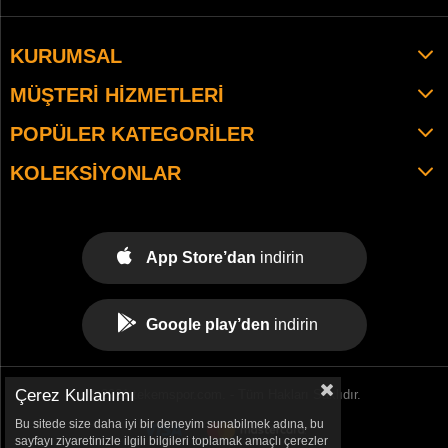
KURUMSAL
MÜŞTERI HIZMETLERI
POPÜLER KATEGORILER
KOLEKSIYONLAR
App Store’dan
indirin
Google play’den
indirin
Çerez Kullanımı
© 2021 tekemspor.com. - Tüm Hakları Saklıdır.
Bu sitede size daha iyi bir deneyim sunabilmek adına, bu
sayfayı ziyaretinizle ilgili bilgileri toplamak amaçlı çerezler