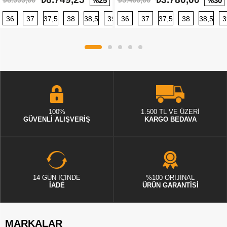
%25
%30
36
37
37,5
38
38,5
39
36
40
37
40,5
37,5
41
38
42
38,5
42,5
3
100%
1.500 TL VE ÜZERİ
GÜVENLİ ALIŞVERİŞ
KARGO BEDAVA
14 GÜN İÇİNDE
%100 ORİJİNAL
İADE
ÜRÜN GARANTİSİ
MARKALAR