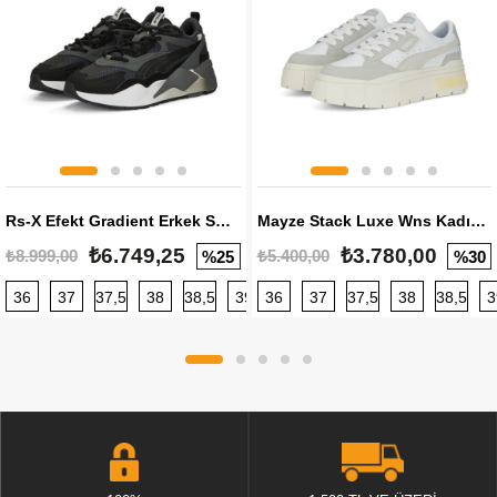
Rs-X Efekt Gradient Erkek Sneaker
Mayze Stack Luxe Wns Kadın Sneaker
₺6.749,25
₺3.780,00
₺8.999,00
₺5.400,00
%25
%30
36
37
37,5
38
38,5
39
36
40
37
40,5
37,5
41
38
42
38,5
42,5
3