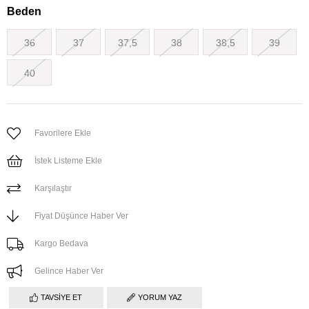
Beden
36
37
37,5
38
38,5
39
40
Favorilere Ekle
İstek Listeme Ekle
Karşılaştır
Fiyat Düşünce Haber Ver
Kargo Bedava
Gelince Haber Ver
TAVSIYE ET
YORUM YAZ