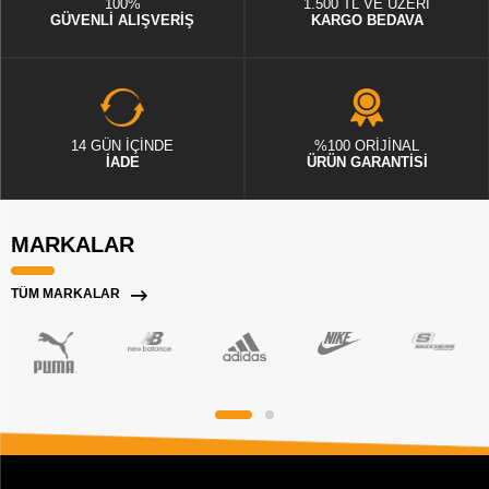
100%
1.500 TL VE ÜZERİ
GÜVENLİ ALIŞVERİŞ
KARGO BEDAVA
14 GÜN İÇİNDE
%100 ORİJİNAL
İADE
ÜRÜN GARANTİSİ
MARKALAR
TÜM MARKALAR