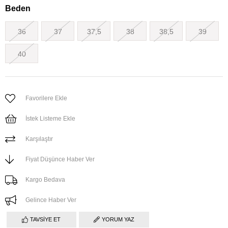
Beden
36
37
37,5
38
38,5
39
40
Favorilere Ekle
İstek Listeme Ekle
Karşılaştır
Fiyat Düşünce Haber Ver
Kargo Bedava
Gelince Haber Ver
TAVSIYE ET
YORUM YAZ