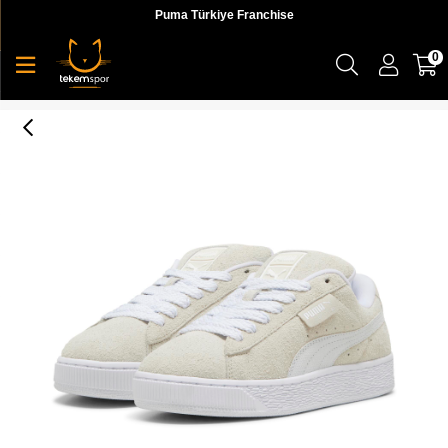
Puma Türkiye Franchise
0
Puma Suede Xl Soft Wns Kadın Sneaker