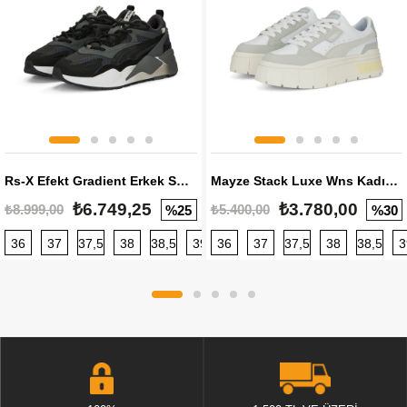
Rs-X Efekt Gradient Erkek Sneaker
Mayze Stack Luxe Wns Kadın Sneaker
₺6.749,25
₺3.780,00
₺8.999,00
₺5.400,00
%25
%30
36
37
37,5
38
38,5
39
36
40
37
40,5
37,5
41
38
42
38,5
42,5
3