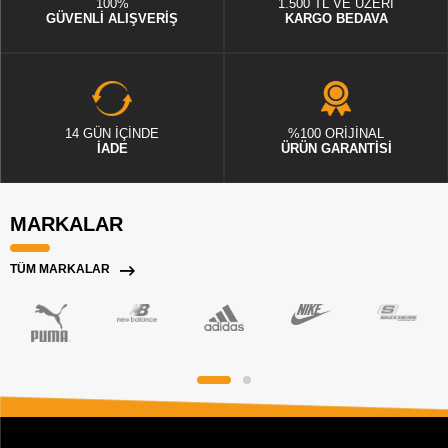
100%
1.500 TL VE ÜZERİ
GÜVENLİ ALIŞVERİŞ
KARGO BEDAVA
14 GÜN İÇİNDE
%100 ORİJİNAL
İADE
ÜRÜN GARANTİSİ
MARKALAR
TÜM MARKALAR