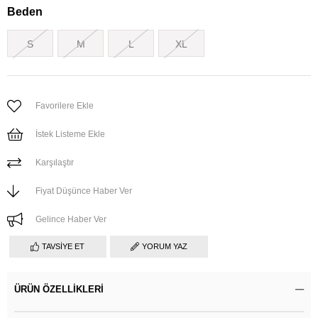
Beden
S
M
L
XL
Favorilere Ekle
İstek Listeme Ekle
Karşılaştır
Fiyat Düşünce Haber Ver
Gelince Haber Ver
TAVSIYE ET
YORUM YAZ
ÜRÜN ÖZELLIKLERI