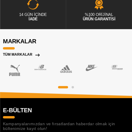
14 GÜN İÇİNDE
%100 ORİJİNAL
İADE
ÜRÜN GARANTİSİ
MARKALAR
TÜM MARKALAR
E-BÜLTEN
Kampanyalarımızdan ve fırsatlardan haberdar olmak için
bültenimize kayıt olun!