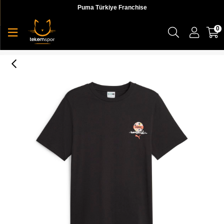
Puma Türkiye Franchise
0
Swxp Puma Worldwide Graphic Tee Erkek T-shirt