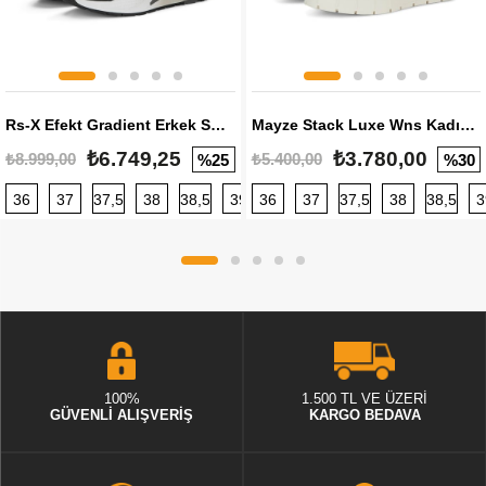
Rs-X Efekt Gradient Erkek Sneaker
Mayze Stack Luxe Wns Kadın Sneaker
₺6.749,25
₺3.780,00
₺8.999,00
₺5.400,00
%25
%30
36
37
37,5
38
38,5
39
36
40
37
40,5
37,5
41
38
42
38,5
42,5
3
100%
1.500 TL VE ÜZERİ
GÜVENLİ ALIŞVERİŞ
KARGO BEDAVA