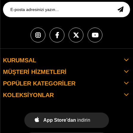
KURUMSAL
MÜŞTERI HIZMETLERI
POPÜLER KATEGORILER
KOLEKSIYONLAR
App Store’dan
indirin