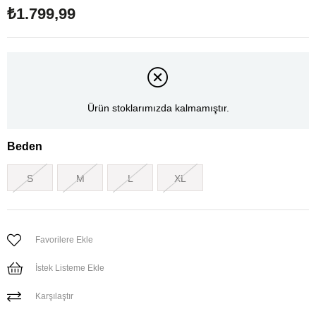
₺1.799,99
Ürün stoklarımızda kalmamıştır.
Beden
S
M
L
XL
Favorilere Ekle
İstek Listeme Ekle
Karşılaştır