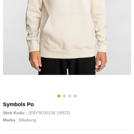
Symbols Po
Stok Kodu
(EBYSF00136-19923)
Marka
:
Billabong