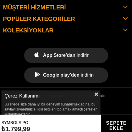
MÜŞTERI HIZMETLERI
POPÜLER KATEGORILER
KOLEKSIYONLAR
App Store’dan
indirin
Google play’den
indirin
Çerez Kullanımı
© 2021 tekemspor.com. - Tüm Hakları Saklıdır.
Bu sitede size daha iyi bir deneyim sunabilmek adına, bu
sayfayı ziyaretinizle ilgili bilgileri toplamak amaçlı çerezler
kullanılmaktadır.
SYMBOLS PO
₺1.799,99