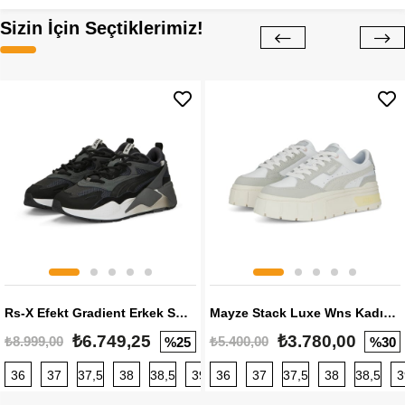
Sizin İçin Seçtiklerimiz!
Rs-X Efekt Gradient Erkek Sneaker
Mayze Stack Luxe Wns Kadın Sneaker
₺6.749,25
₺3.780,00
₺8.999,00
₺5.400,00
%25
%30
36
37
37,5
38
38,5
39
36
40
37
40,5
37,5
41
38
42
38,5
42,5
3