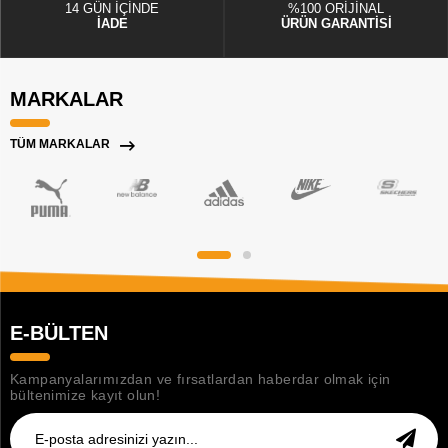
14 GÜN İÇİNDE
%100 ORİJİNAL
İADE
ÜRÜN GARANTİSİ
MARKALAR
TÜM MARKALAR
E-BÜLTEN
Kampanyalarımızdan ve fırsatlardan haberdar olmak için
bültenimize kayıt olun!