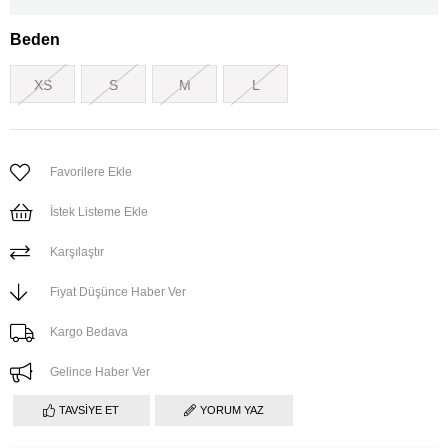
Beden
XS
S
M
L
Favorilere Ekle
İstek Listeme Ekle
Karşılaştır
Fiyat Düşünce Haber Ver
Kargo Bedava
Gelince Haber Ver
TAVSIYE ET
YORUM YAZ