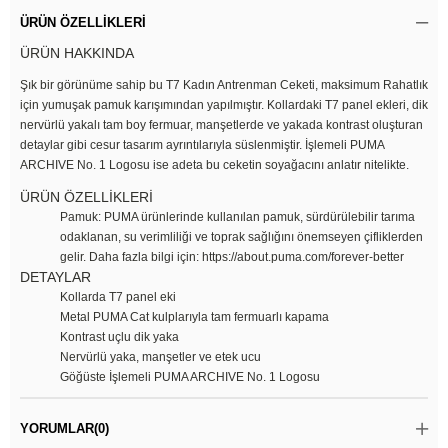
ÜRÜN ÖZELLIKLERI
ÜRÜN HAKKINDA
Şık bir görünüme sahip bu T7 Kadın Antrenman Ceketi, maksimum Rahatlık
için yumuşak pamuk karışımından yapılmıştır. Kollardaki T7 panel ekleri, dik
nervürlü yakalı tam boy fermuar, manşetlerde ve yakada kontrast oluşturan
detaylar gibi cesur tasarım ayrıntılarıyla süslenmiştir. İşlemeli PUMA
ARCHIVE No. 1 Logosu ise adeta bu ceketin soyağacını anlatır nitelikte.
ÜRÜN ÖZELLİKLERİ
Pamuk: PUMA ürünlerinde kullanılan pamuk, sürdürülebilir tarıma
odaklanan, su verimliliği ve toprak sağlığını önemseyen çifliklerden
gelir. Daha fazla bilgi için: https://about.puma.com/forever-better
DETAYLAR
Kollarda T7 panel eki
Metal PUMA Cat kulplarıyla tam fermuarlı kapama
Kontrast uçlu dik yaka
Nervürlü yaka, manşetler ve etek ucu
Göğüste İşlemeli PUMA ARCHIVE No. 1 Logosu
YORUMLAR
(0)