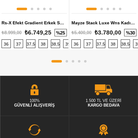
Rs-X Efekt Gradient Erkek Sneaker
Mayze Stack Luxe Wns Kadın Sneaker
₺6.749,25
₺3.780,00
₺8.999,00
₺5.400,00
%25
%30
36
37
37,5
38
38,5
39
36
40
37
40,5
37,5
41
38
42
38,5
42,5
3
100%
1.500 TL VE ÜZERİ
GÜVENLİ ALIŞVERİŞ
KARGO BEDAVA