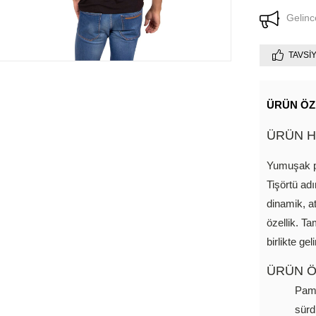
Gelinc
TAVSI
ÜRÜN ÖZ
ÜRÜN H
Yumuşak p
Tişörtü adı
dinamik, a
özellik. Ta
birlikte geli
ÜRÜN Ö
Pamu
sürd