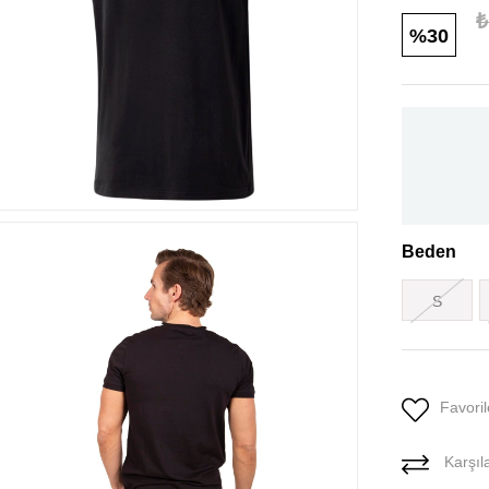
₺
30
Beden
S
Favoril
Karşıla