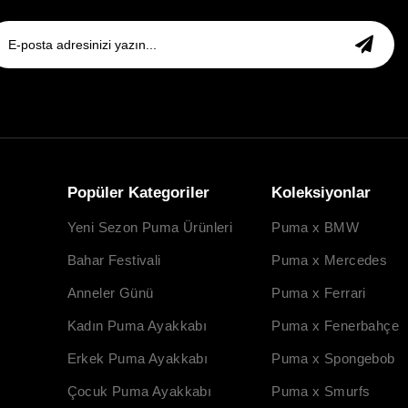
Popüler Kategoriler
Koleksiyonlar
Yeni Sezon Puma Ürünleri
Puma x BMW
Bahar Festivali
Puma x Mercedes
Anneler Günü
Puma x Ferrari
Kadın Puma Ayakkabı
Puma x Fenerbahçe
Erkek Puma Ayakkabı
Puma x Spongebob
Çocuk Puma Ayakkabı
Puma x Smurfs