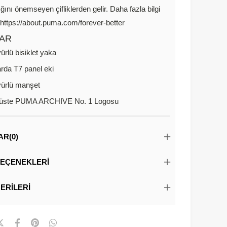
ığını önemseyen çifliklerden gelir. Daha fazla bilgi
: https://about.puma.com/forever-better
AR
ürlü bisiklet yaka
arda T7 panel eki
ürlü manşet
üste PUMA ARCHIVE No. 1 Logosu
AR
(0)
EÇENEKLERI
ERILERI