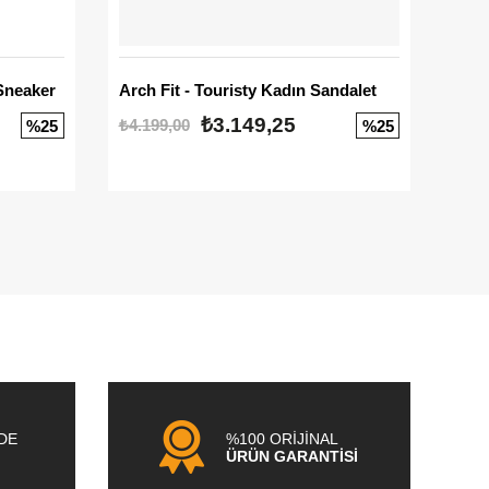
Sneaker
Arch Fit - Touristy Kadın Sandalet
Big
₺3.149,25
₺4.199,00
₺3.1
%25
%25
NDE
%100 ORİJİNAL
ÜRÜN GARANTİSİ