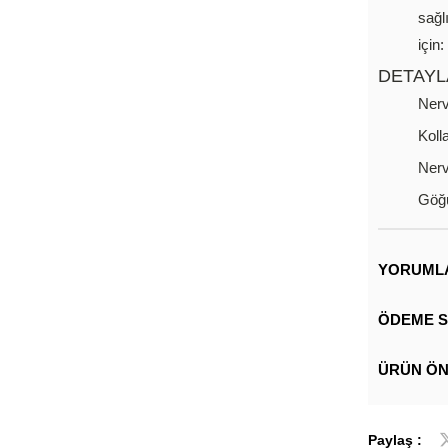
sağl
için
DETAYL
Nerv
Koll
Nerv
Göğ
YORUML
ÖDEME S
ÜRÜN ÖN
Paylaş :