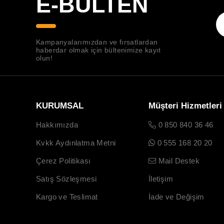
E-BÜLTEN
Kampanyalarımızdan ve fırsatlardan
haberdar olmak için bültenimize kayıt
olun!
KURUMSAL
Müşteri Hizmetleri
Hakkımızda
0 850 840 36 46
Kvkk Aydınlatma Metni
0 555 168 20 20
Çerez Politikası
Mail Destek
Satış Sözleşmesi
İletişim
Kargo ve Teslimat
İade ve Değişim