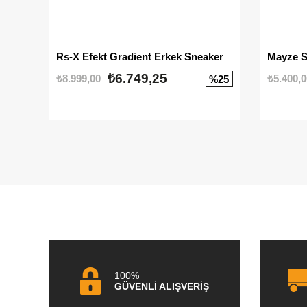
Rs-X Efekt Gradient Erkek Sneaker
₺6.749,25
₺8.999,00
₺5.400,0
%25
100%
GÜVENLİ ALIŞVERİŞ