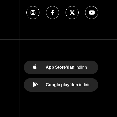
App Store’dan
indirin
Google play’den
indirin