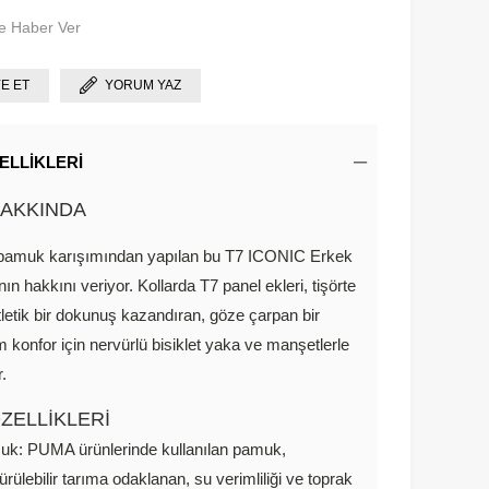
e Haber Ver
YE ET
YORUM YAZ
ELLIKLERI
AKKINDA
amuk karışımından yapılan bu T7 ICONIC Erkek
nın hakkını veriyor. Kollarda T7 panel ekleri, tişörte
tletik bir dokunuş kazandıran, göze çarpan bir
m konfor için nervürlü bisiklet yaka ve manşetlerle
r.
ZELLİKLERİ
k: PUMA ürünlerinde kullanılan pamuk,
ürülebilir tarıma odaklanan, su verimliliği ve toprak