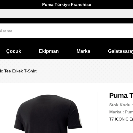
Puma Türkiye Franchise
Çocuk
Ekipman
Marka
Galatasara
c Tee Erkek T-Shirt
Puma T7
Stok Kodu
Marka
:
Pu
T7 ICONIC Er