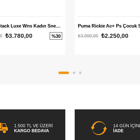
Mayze Stack Luxe Wns Kadın Sneaker
Puma Rickie Ac+ Ps Çocuk 
₺3.780,00
₺2.250,00
0
₺3.000,00
%30
1.500 TL VE ÜZERİ
14 GÜN İÇİ
KARGO BEDAVA
İADE