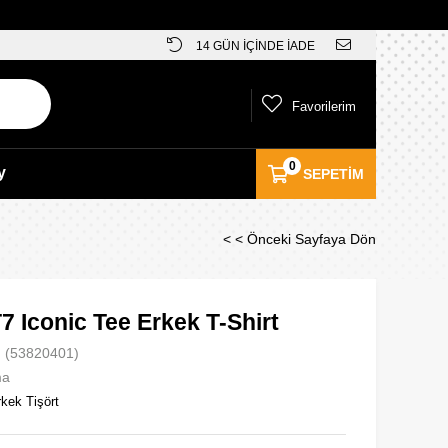
14 GÜN İÇİNDE İADE
Favorilerim
0
y
SEPETIM
< < Önceki Sayfaya Dön
 Iconic Tee Erkek T-Shirt
(53820401)
ma
kek Tişört