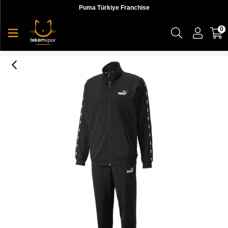
Puma Türkiye Franchise
0
Tape Poly Suit Cl Erkek Eşofman Takımı