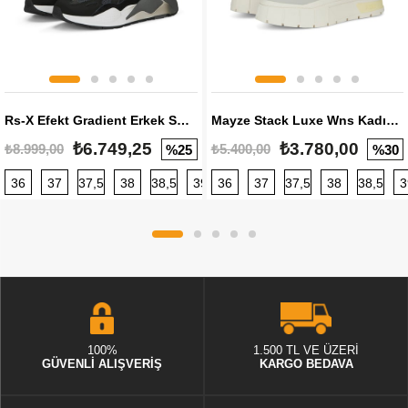
Rs-X Efekt Gradient Erkek Sneaker
Mayze Stack Luxe Wns Kadın Sneaker
₺6.749,25
₺3.780,00
₺8.999,00
₺5.400,00
%25
%30
36
37
37,5
38
38,5
39
36
40
37
40,5
37,5
41
38
42
38,5
42,5
3
100%
1.500 TL VE ÜZERİ
GÜVENLİ ALIŞVERİŞ
KARGO BEDAVA