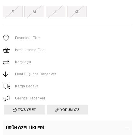
S
M
L
XL
Favorilere Ekle
İstek Listeme Ekle
Karşılaştır
Fiyat Düşünce Haber Ver
Kargo Bedava
Gelince Haber Ver
TAVSIYE ET
YORUM YAZ
ÜRÜN ÖZELLIKLERI