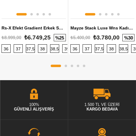
Rs-X Efekt Gradient Erkek Sneaker
Mayze Stack Luxe Wns Kadın Sneaker
₺6.749,25
₺3.780,00
₺8.999,00
₺5.400,00
%25
%30
36
37
37,5
38
38,5
39
36
40
37
40,5
37,5
41
38
42
38,5
42,5
3
100%
1.500 TL VE ÜZERİ
GÜVENLİ ALIŞVERİŞ
KARGO BEDAVA