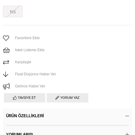
NS
Favorilere Ekle
İstek Listeme Ekle
Karşılaştır
Fiyat Düşünce Haber Ver
Gelince Haber Ver
TAVSIYE ET
YORUM YAZ
ÜRÜN ÖZELLIKLERI
YORUMLAR
(0)