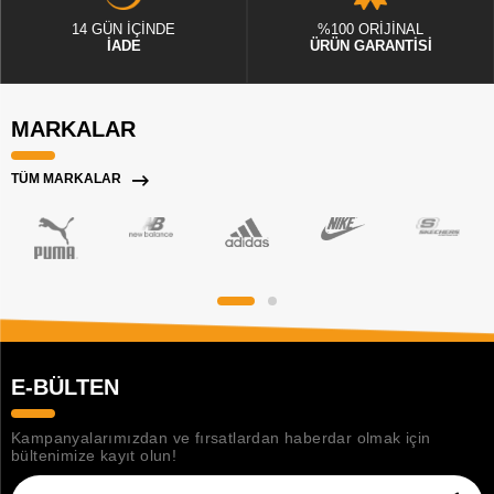
14 GÜN İÇİNDE
%100 ORİJİNAL
İADE
ÜRÜN GARANTİSİ
MARKALAR
TÜM MARKALAR
E-BÜLTEN
Kampanyalarımızdan ve fırsatlardan haberdar olmak için
bültenimize kayıt olun!