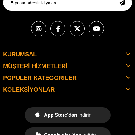
KURUMSAL
MÜŞTERI HIZMETLERI
POPÜLER KATEGORILER
KOLEKSIYONLAR
App Store’dan
indirin