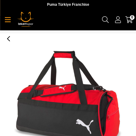
Puma Türkiye Franchise
0
Teamgoal 23 Teambag M Unisex Spor Çantası