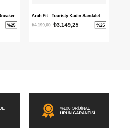
Sneaker
Arch Fit - Touristy Kadın Sandalet
Big
₺3.149,25
₺4.199,00
₺3.1
%25
%25
NDE
%100 ORİJİNAL
ÜRÜN GARANTİSİ