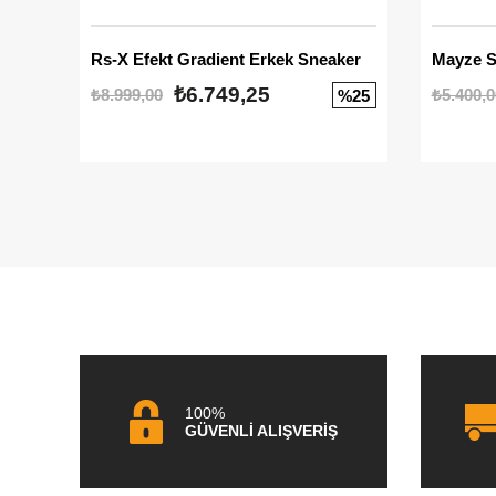
Rs-X Efekt Gradient Erkek Sneaker
₺6.749,25
₺8.999,00
₺5.400,0
%25
100%
GÜVENLİ ALIŞVERİŞ