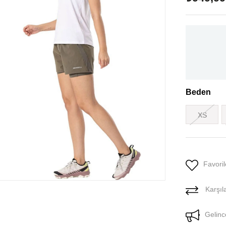
Beden
XS
Favoril
Karşıla
Gelinc