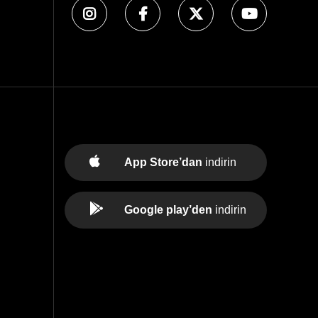
App Store’dan
indirin
Google play’den
indirin