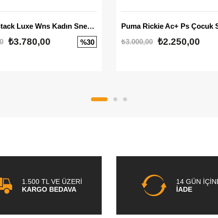
Mayze Stack Luxe Wns Kadın Sneaker
Puma Rickie Ac+ Ps Çocuk 
₺3.780,00
₺2.250,00
0
₺3.000,00
%30
1.500 TL VE ÜZERİ
14 GÜN İÇİ
KARGO BEDAVA
İADE