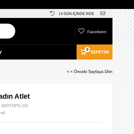
14 GÜN İÇİNDE İADE
Favorilerim
0
y
SEPETIM
< < Önceki Sayfaya Dön
dın Atlet
(M3TOPS-10)
ell