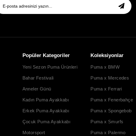
Popüler Kategoriler
Koleksiyonlar
Yeni Sezon Puma Ürünleri
Puma x BMW
Bahar Festivali
Puma x Mercedes
Anneler Günü
Puma x Ferrari
Kadın Puma Ayakkabı
Puma x Fenerbahçe
Erkek Puma Ayakkabı
Puma x Spongebob
Çocuk Puma Ayakkabı
Puma x Smurfs
Motorsport
Puma x Palermo