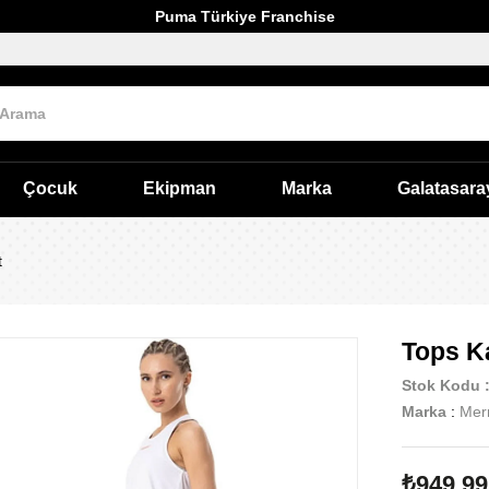
Puma Türkiye Franchise
Çocuk
Ekipman
Marka
Galatasara
t
Tops Ka
Stok Kodu
Marka
:
Merr
₺949,99