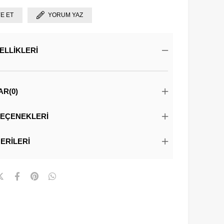
YE ET
YORUM YAZ
ELLIKLERI
AR
(0)
EÇENEKLERI
ERILERI