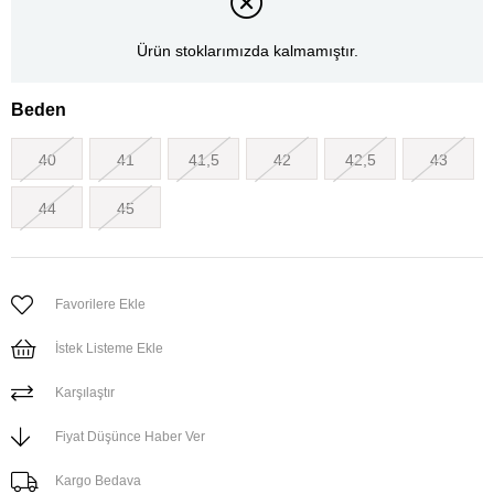
Ürün stoklarımızda kalmamıştır.
Beden
40
41
41,5
42
42,5
43
44
45
Favorilere Ekle
İstek Listeme Ekle
Karşılaştır
Fiyat Düşünce Haber Ver
Kargo Bedava