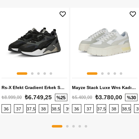
Rs-X Efekt Gradient Erkek Sneaker
Mayze Stack Luxe Wns Kadın Sneaker
₺6.749,25
₺3.780,00
₺8.999,00
₺5.400,00
%25
%30
36
37
37,5
38
38,5
39
36
40
37
40,5
37,5
41
38
42
38,5
42,5
3