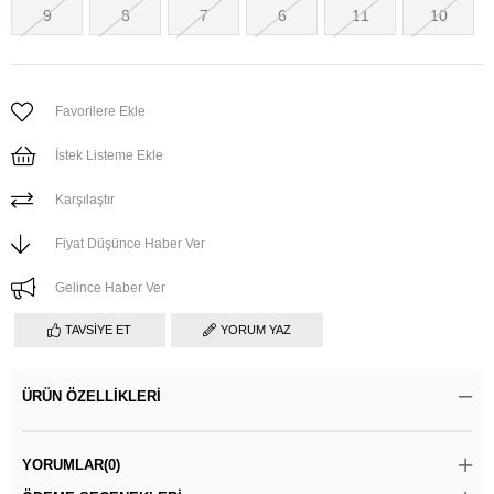
9
8
7
6
11
10
Favorilere Ekle
İstek Listeme Ekle
Karşılaştır
Fiyat Düşünce Haber Ver
Gelince Haber Ver
TAVSIYE ET
YORUM YAZ
ÜRÜN ÖZELLIKLERI
YORUMLAR
(0)