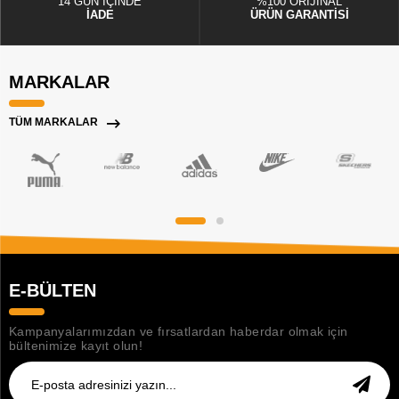
14 GÜN İÇİNDE
%100 ORİJİNAL
İADE
ÜRÜN GARANTİSİ
MARKALAR
TÜM MARKALAR
E-BÜLTEN
Kampanyalarımızdan ve fırsatlardan haberdar olmak için
bültenimize kayıt olun!