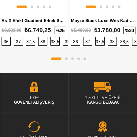
Rs-X Efekt Gradient Erkek Sneaker
Mayze Stack Luxe Wns Kadın Sneaker
₺6.749,25
₺3.780,00
₺8.999,00
₺5.400,00
%25
%30
36
37
37,5
38
38,5
39
36
40
37
40,5
37,5
41
38
42
38,5
42,5
3
100%
1.500 TL VE ÜZERİ
GÜVENLİ ALIŞVERİŞ
KARGO BEDAVA